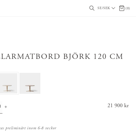
SE/SEK
0 artikl
(
0
)
ELARMATBORD BJÖRK 120 CM
Pris
21 900 kr
:
21 900
kr
kas preliminärt inom 6-8 veckor