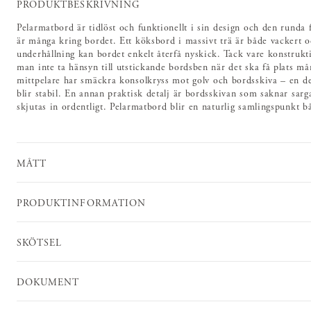
PRODUKTBESKRIVNING
Pelarmatbord är tidlöst och funktionellt i sin design och den rund
är många kring bordet. Ett köksbord i massivt trä är både vackert o
underhållning kan bordet enkelt återfå nyskick. Tack vare konstrukt
man inte ta hänsyn till utstickande bordsben när det ska få plats må
mittpelare har smäckra konsolkryss mot golv och bordsskiva – en de
blir stabil. En annan praktisk detalj är bordsskivan som saknar sarg
skjutas in ordentligt. Pelarmatbord blir en naturlig samlingspunkt båd
MÅTT
PRODUKTINFORMATION
SKÖTSEL
DOKUMENT