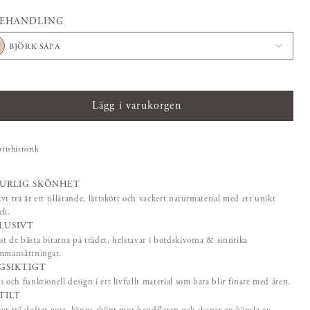
BEHANDLING
BJÖRK SÅPA
Lägg i varukorgen
prishistorik
URLIG SKÖNHET
vt trä är ett tillåtande, lättskött och vackert naturmaterial med ett unikt
ck.
LUSIVT
t de bästa bitarna på trädet, helstavar i bordskivorna & sinnrika
mmansättningar.
GSIKTIGT
s och funktionell design i ett livfullt material som bara blir finare med åren.
TILT