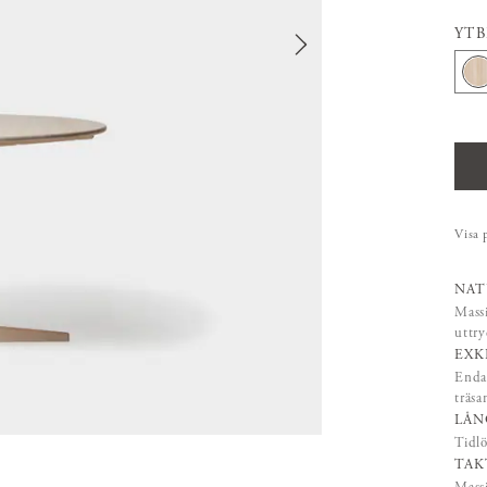
YT
Visa 
NAT
Massi
uttry
EXK
Endas
träsa
LÅN
Tidlö
TAK