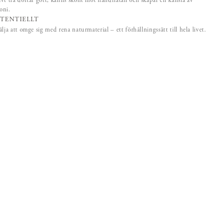
vt trä doftar gott, känns skönt mot handflatan och skapar en känsla av
oni.
STENTIELLT
älja att omge sig med rena naturmaterial – ett förhållningssätt till hela livet.