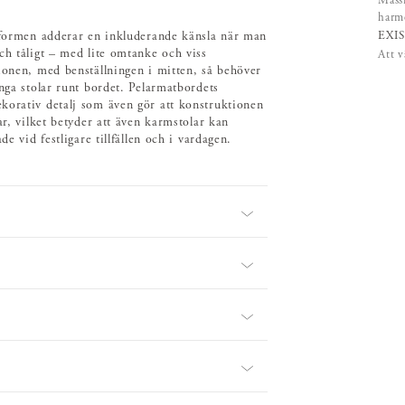
Massi
harm
EXI
a formen adderar en inkluderande känsla när man
ch tåligt – med lite omtanke och viss
Att v
ionen, med benställningen i mitten, så behöver
nga stolar runt bordet. Pelarmatbordets
korativ detalj som även gör att konstruktionen
ar, vilket betyder att även karmstolar kan
e vid festligare tillfällen och i vardagen.