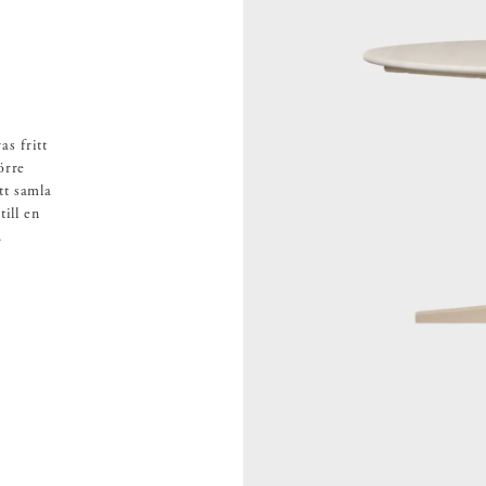
as fritt
örre
att samla
ill en
.