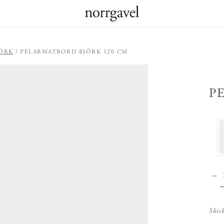
ÖRK
PELARMATBORD BJÖRK 120 CM
P
Skic