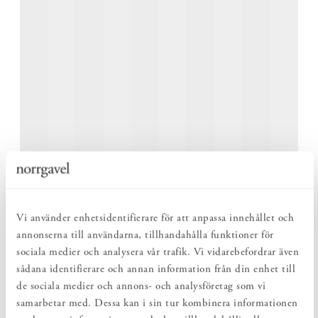
Vi använder enhetsidentifierare för att anpassa innehållet och
annonserna till användarna, tillhandahålla funktioner för
sociala medier och analysera vår trafik. Vi vidarebefordrar även
PLATS FÖR FLER NÄR BEHOVET UPPSTÅR
sådana identifierare och annan information från din enhet till
de sociala medier och annons- och analysföretag som vi
Runt matbord kan förlängas med upp till sex iläggsskivor och
samarbetar med. Dessa kan i sin tur kombinera informationen
anpassas efter olika situationer. Till vardags fungerar det som