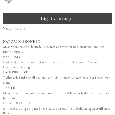
Lägg i varukorgen
Visa prishistorik
NATURLIG SKÖNHET
Massivt trä är ett tillåtande, lättskött och vackert naturmaterial med ett
unikt uttryck.
EXKLUSIVT
Endast de bästa bitarna på trädet, helstavar i bordskivorna & sinnrika
träsammansättningar.
LÅNGSIKTIGT
Tidlös och funktionell design i ett livfullt material som bara blir finare med
åren.
TAKTILT
Massivt trä doftar gott, känns skönt mot handflatan och skapar en känsla av
harmoni.
EXISTENTIELLT
Att välja att omge sig med rena naturmaterial – ett förhållningssätt till hela
livet.