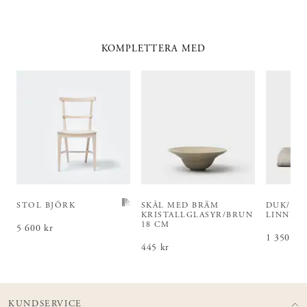
KOMPLETTERA MED
STOL BJÖRK
SKÅL MED BRÄM
DUK/UN
KRISTALLGLASYR/BRUN
LINNE 
18 CM
Pris
5 600 kr
:
5 600 kr
Pris
1 350 kr
:
1 3
Pris
445 kr
:
445 kr
KUNDSERVICE