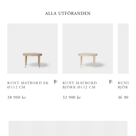
ALLA UTFÖRANDEN
RUNT MATBORD EK
RUNT MATBORD
RUNT M
Ø112 CM
BJÖRK Ø112 CM
BJÖRK Ø
Pris
38 900 kr
:
38 900 kr
Pris
32 900 kr
:
32 900 kr
Pris
36 900 k
:
36 