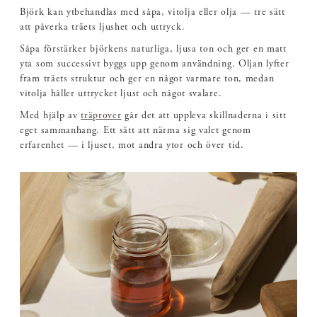
Björk kan ytbehandlas med såpa, vitolja eller olja — tre sätt
att påverka träets ljushet och uttryck.
Såpa förstärker björkens naturliga, ljusa ton och ger en matt
yta som successivt byggs upp genom användning. Oljan lyfter
fram träets struktur och ger en något varmare ton, medan
vitolja håller uttrycket ljust och något svalare.
Med hjälp av
träprover
går det att uppleva skillnaderna i sitt
eget sammanhang. Ett sätt att närma sig valet genom
erfarenhet — i ljuset, mot andra ytor och över tid.