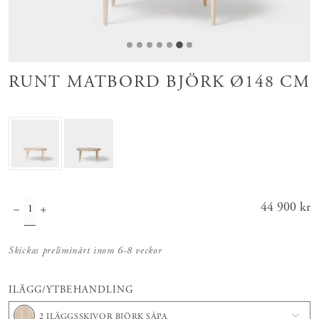
RUNT MATBORD BJÖRK Ø148 CM
Pris
44 900 kr
:
44 900 kr
Skickas preliminärt inom 6-8 veckor
ILÄGG/YTBEHANDLING
2 ILÄGGSSKIVOR BJÖRK SÅPA