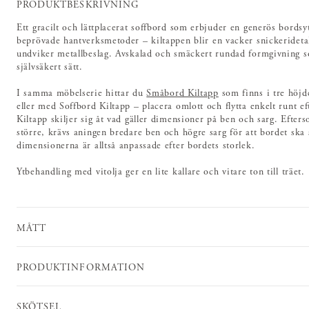
PRODUKTBESKRIVNING
Ett gracilt och lättplacerat soffbord som erbjuder en generös bords
beprövade hantverksmetoder – kiltappen blir en vacker snickerideta
undviker metallbeslag. Avskalad och smäckert rundad formgivning so
självsäkert sätt.
I samma möbelserie hittar du
Småbord Kiltapp
som finns i tre höjd
eller med Soffbord Kiltapp – placera omlott och flytta enkelt runt 
Kiltapp skiljer sig åt vad gäller dimensioner på ben och sarg. Efter
större, krävs aningen bredare ben och högre sarg för att bordet sk
dimensionerna är alltså anpassade efter bordets storlek.
Ytbehandling med vitolja ger en lite kallare och vitare ton till träet.
MÅTT
PRODUKTINFORMATION
SKÖTSEL