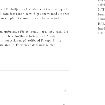
Hos o
enkel
yta. Här briljerar våra möbelsnickare med gamla
NAT
lj som förskönar, samtidigt som vi med stolthet
Bruks
m tar plats i rummet på ett lättsamt och
natur
HAR
Inred
er, utformade för att kombineras med varandra
helhe
efter behov. Soffbord Kiltapp och Småbord
som bordsskivan på Soffbord Kiltapp är lite
a stå stabilt. Formen är densamma, men