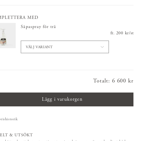
MPLETTERA MED
Såpaspray för trä
fr.
Pris
200 kr
:
200 kr
/
st
VÄLJ VARIANT
Totalt
:
Pris
6 600 kr
:
6 600 kr
Lägg i varukorgen
prishistorik
ELT & UTSÖKT