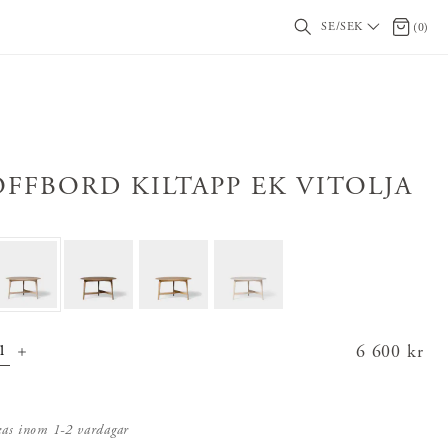
SE/SEK
0 artikl
(
0
)
OFFBORD KILTAPP EK VITOLJA
Pris
6 600 kr
:
6 600 kr
kas inom 1-2 vardagar