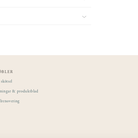
ÖBLER
skötsel
sningar & produktblad
lrenovering