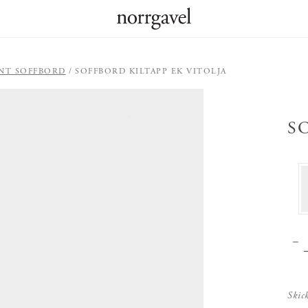
NT SOFFBORD
SOFFBORD KILTAPP EK VITOLJA
S
Skic