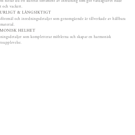
ss hittar du ett kurerat sortiment av inredning som gör vardagslivet både
t och vackert.
URLIGT & LÅNGSIKTIGT
föremål och inredningsdetaljer som genomgående är tillverkade av hållbara
material.
MONISK HELHET
ningsdetaljer som kompletterar möblerna och skapar en harmonisk
tsupplevelse.