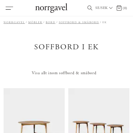
SE/SEK
0 artikl
(
0
)
NORRGAVEL
MÖBLER
BORD
SOFFBORD & SMÅBORD
EK
SOFFBORD I EK
Visa allt inom soffbord & småbord