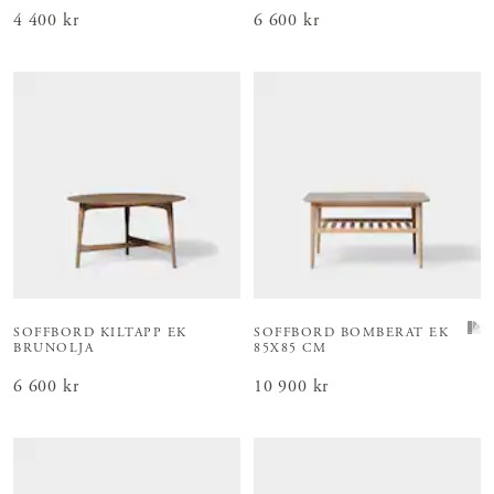
Pris
4 400 kr
:
4 400 kr
Pris
6 600 kr
:
6 600 kr
SOFFBORD KILTAPP EK
SOFFBORD BOMBERAT EK
BRUNOLJA
85X85 CM
Pris
6 600 kr
:
6 600 kr
Pris
10 900 kr
:
10 900 kr