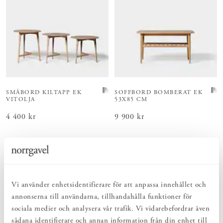
SMÅBORD KILTAPP EK
SOFFBORD BOMBERAT EK
VITOLJA
53X85 CM
Pris
4 400 kr
:
4 400 kr
Pris
9 900 kr
:
9 900 kr
Vi använder enhetsidentifierare för att anpassa innehållet och
annonserna till användarna, tillhandahålla funktioner för
sociala medier och analysera vår trafik. Vi vidarebefordrar även
sådana identifierare och annan information från din enhet till