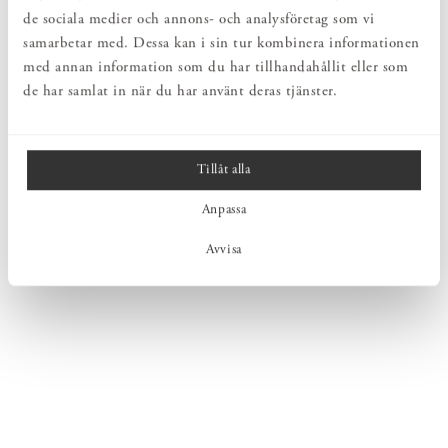
de sociala medier och annons- och analysföretag som vi
samarbetar med. Dessa kan i sin tur kombinera informationen
med annan information som du har tillhandahållit eller som
TIDNINGSRULLBORD EK
SOFFBORD Ø100 EK
de har samlat in när du har använt deras tjänster.
Pris
5 100 kr
:
5 100 kr
Pris
10 900 kr
:
10 900 kr
Tillåt alla
Anpassa
Avvisa