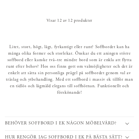
Visar
12
av
12
produkter
Litet, stort, högt, lågt, fyrkantigt eller runt? Soffbordet kan ha
många olika former och storlekar. Önskar du ett aningen större
soffbord eller kanske två–tre mindre bord som är enkla att flytta
runt efter behov? Hos oss finns gott om valmöjligheter och det är
enkelt att sätta sin personliga prägel på soffbordet genom val av
träslag och ytbehandling. Med ett soffbord i massiv ek tillför man
en tidlös och lågmäld elegans till soffhörnan. Funktionellt och
förskönande!
BEHÖVER SOFFBORD I EK NÅGON MÖBELVÅRD?
HUR RENGÖR JAG SOFFBORD I EK PÅ BÄSTA SÄTT?