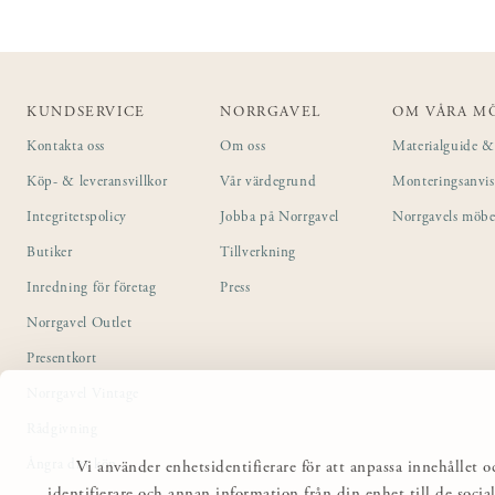
KUNDSERVICE
NORRGAVEL
OM VÅRA M
Kontakta oss
Om oss
Materialguide & 
Köp- & leveransvillkor
Vår värdegrund
Monteringsanvi
Integritetspolicy
Jobba på Norrgavel
Norrgavels möbe
Butiker
Tillverkning
Inredning för företag
Press
Norrgavel Outlet
Presentkort
Norrgavel Vintage
Rådgivning
Ångra ditt köp
Vi använder enhetsidentifierare för att anpassa innehållet o
identifierare och annan information från din enhet till de so