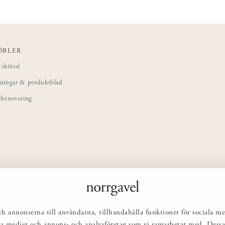
ÖBLER
skötsel
sningar & produktblad
lrenovering
ch annonserna till användarna, tillhandahålla funktioner för sociala me
ciala medier och annons- och analysföretag som vi samarbetar med. Des