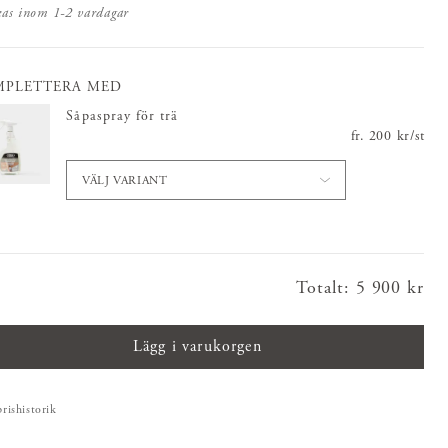
kas inom 1-2 vardagar
MPLETTERA MED
Såpaspray för trä
fr.
Pris
200 kr
:
200 kr
/
st
VÄLJ VARIANT
Totalt
:
Pris
5 900 kr
:
5 900 kr
Lägg i varukorgen
prishistorik