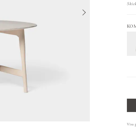
Skic
KO
Visa 