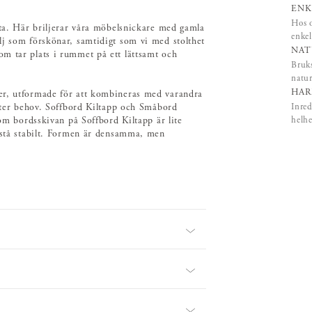
ENK
Hos o
yta. Här briljerar våra möbelsnickare med gamla
enkel
lj som förskönar, samtidigt som vi med stolthet
NAT
m tar plats i rummet på ett lättsamt och
Bruks
natur
HAR
er, utformade för att kombineras med varandra
Inred
efter behov. Soffbord Kiltapp och Småbord
helhe
som bordsskivan på Soffbord Kiltapp är lite
a stå stabilt. Formen är densamma, men