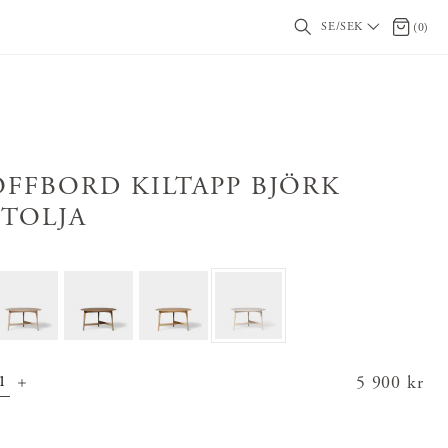
SE/SEK
0 artikl
(
0
)
OFFBORD KILTAPP BJÖRK
ITOLJA
Pris
5 900 kr
:
5 900 kr