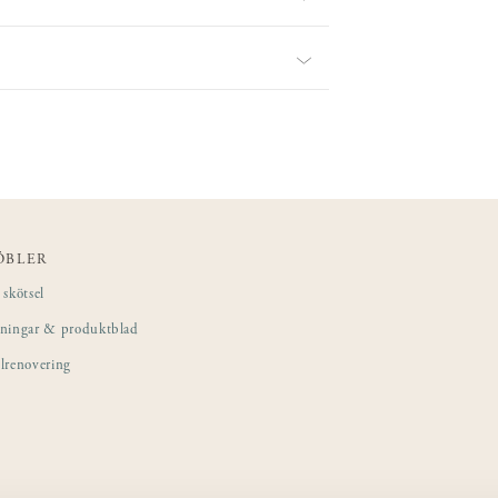
ÖBLER
skötsel
sningar & produktblad
lrenovering