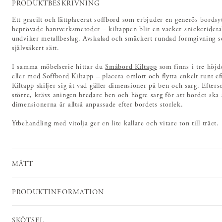
PRODUKTBESKRIVNING
Ett gracilt och lättplacerat soffbord som erbjuder en generös bords
beprövade hantverksmetoder – kiltappen blir en vacker snickerideta
undviker metallbeslag. Avskalad och smäckert rundad formgivning so
självsäkert sätt.
I samma möbelserie hittar du
Småbord Kiltapp
som finns i tre höjd
eller med Soffbord Kiltapp – placera omlott och flytta enkelt runt 
Kiltapp skiljer sig åt vad gäller dimensioner på ben och sarg. Efter
större, krävs aningen bredare ben och högre sarg för att bordet sk
dimensionerna är alltså anpassade efter bordets storlek.
Ytbehandling med vitolja ger en lite kallare och vitare ton till träet.
MÅTT
PRODUKTINFORMATION
SKÖTSEL