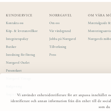
KUNDSERVICE
NORRGAVEL
OM VÅRA M
Kontakta oss
Om oss
Materialguide & 
Köp- & leveransvillkor
Vår värdegrund
Monteringsanvi
Integritetspolicy
Jobba på Norrgavel
Norrgavels möbe
Butiker
Tillverkning
Inredning för företag
Press
Norrgavel Outlet
Presentkort
Norrgavel Vintage
Rådgivning
Ångra ditt köp
Vi använder enhetsidentifierare för att anpassa innehållet o
identifierare och annan information från din enhet till de so
som du 