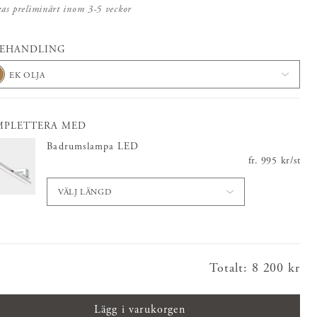
kas preliminärt inom 3-5 veckor
BEHANDLING
EK OLJA
MPLETTERA MED
Badrumslampa LED
fr.
Pris
995 kr
:
995 kr
/
st
VÄLJ LÄNGD
Totalt
:
Pris
8 200 kr
:
8 200 kr
Lägg i varukorgen