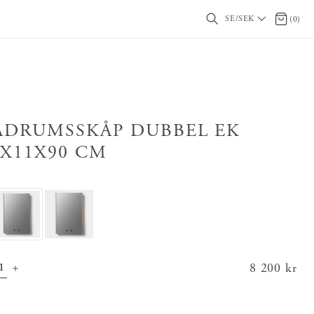
SE/SEK
0 artikl
(
0
)
ADRUMSSKÅP DUBBEL EK
0X11X90 CM
Pris
8 200 kr
:
8 200 kr