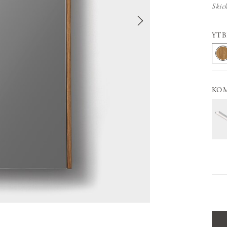
Skic
YT
KO