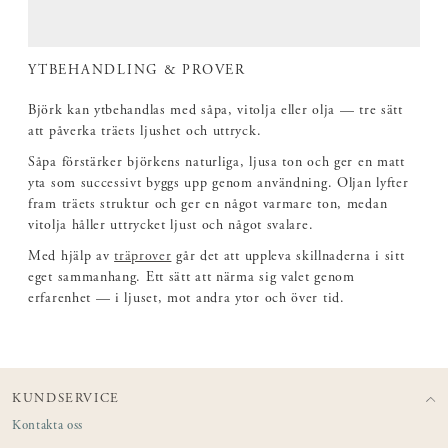
YTBEHANDLING & PROVER
Björk kan ytbehandlas med såpa, vitolja eller olja — tre sätt
att påverka träets ljushet och uttryck.
Såpa förstärker björkens naturliga, ljusa ton och ger en matt
yta som successivt byggs upp genom användning. Oljan lyfter
fram träets struktur och ger en något varmare ton, medan
vitolja håller uttrycket ljust och något svalare.
Med hjälp av
träprover
går det att uppleva skillnaderna i sitt
eget sammanhang. Ett sätt att närma sig valet genom
erfarenhet — i ljuset, mot andra ytor och över tid.
KUNDSERVICE
Kontakta oss