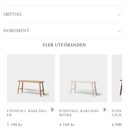
SKÖTSEL
DOKUMENT
FLER UTFÖRANDEN
PINNPALL RAKLÅNG
PINNPALL RAKLÅNG
PINNPA
EK
BJÖRK
LACKKU
Pris
5 100 kr
:
5 100 kr
Pris
4 100 kr
:
4 100 kr
Pris
4 900 kr
:
4 9