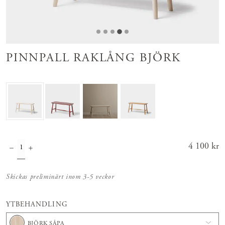
PINNPALL RAKLÅNG BJÖRK
Pris
4 100 kr
:
4 100 kr
Skickas preliminärt inom 3-5 veckor
YTBEHANDLING
BJÖRK SÅPA