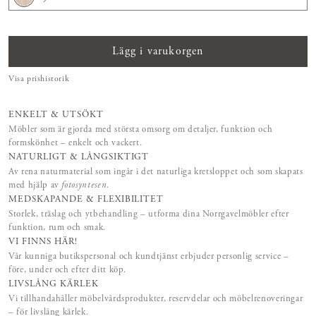
Lägg i varukorgen
Visa prishistorik
ENKELT & UTSÖKT
Möbler som är gjorda med största omsorg om detaljer, funktion och
formskönhet – enkelt och vackert.
NATURLIGT & LÅNGSIKTIGT
Av rena naturmaterial som ingår i det naturliga kretsloppet och som skapats
med hjälp av
fotosyntesen
.
MEDSKAPANDE & FLEXIBILITET
Storlek, träslag och ytbehandling – utforma dina Norrgavelmöbler efter
funktion, rum och smak.
VI FINNS HÄR!
Vår kunniga butikspersonal och kundtjänst erbjuder personlig service –
före, under och efter ditt köp.
LIVSLÅNG KÄRLEK
Vi tillhandahåller möbelvårdsprodukter, reservdelar och möbelrenoveringar
– för livslång kärlek.