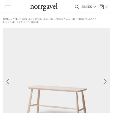
SE/SEK
0 artik
(
0
)
NORRGAVEL
MÖBLER
MÖBELSERIER
PINNFAMILJEN
PINNPALLAR
PINNPALL RAKLÅNG BJÖRK