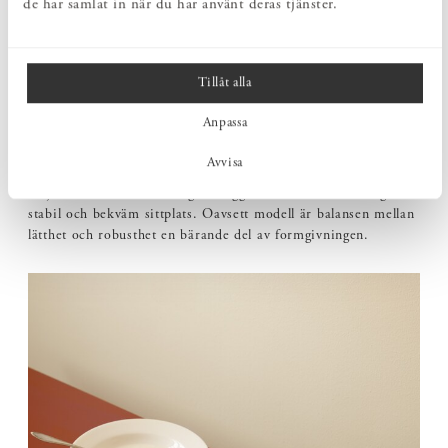
de har samlat in när du har använt deras tjänster.
Tillåt alla
Anpassa
VÄLAVVÄGADE PROPORTIONER
Avvisa
Höjd, sits och benställning är noggrant avstämda för att ge en
stabil och bekväm sittplats. Oavsett modell är balansen mellan
lätthet och robusthet en bärande del av formgivningen.