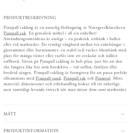
PRODUKTBESKRIVNING
Pinnpall raklång är en naturlig förlängning av Norrgavelklassikern
Pinnpall rak
. En genialisk möbel i all sin enkelhet!
Användningsområdena är otaliga – en praktisk sittbänk i hallen
eller vid matbordet. Ett rymligt sängbord mellan två enkelsängar i
gästrummet eller barnrummet, en stabil och vacker blombänk med
plats för många växter eller varför inte ett avskalat och tidlöst
soffbord. Sitsen på Pinnpall raklång är helt plan, just för att den
ska fungera lika bra som bordskiva – vid soffan, fåtöljen eller
bredvid sängen. Pinnpall raklång är formgiven för att passa perfekt
tillsammans med
Pinnpall rund
,
Pinnpall rak
och
Pinnstol
. Mått,
material, dimensioner och ytbehandling bidrar till ett enhetligt,
men samtidigt levande intryck när man mixar dem runt matbordet.
MÅTT
PRODUKTINFORMATION