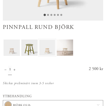
PINNPALL RUND BJÖRK
Pris
2 500 kr
:
2 500 kr
Skickas preliminärt inom 3-5 veckor
YTBEHANDLING
BJÖRK OLJA