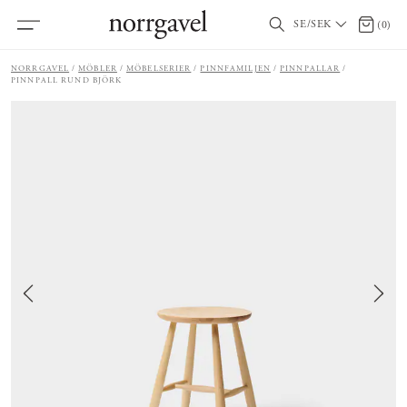
SE/SEK
0 artik
(
0
)
NORRGAVEL
MÖBLER
MÖBELSERIER
PINNFAMILJEN
PINNPALLAR
PINNPALL RUND BJÖRK