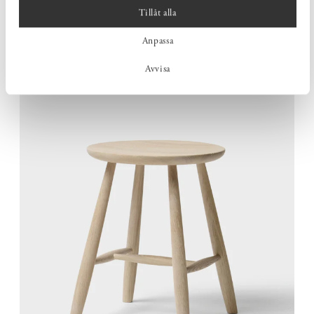
STABIL I ALLA SAMMANHANG
Tillåt alla
Den genomtänkta konstruktionen ger en välbalanserad och
Anpassa
robust pall som står stadigt, både när du sitter och när du
använder den för att nå lite högre.
Avvisa