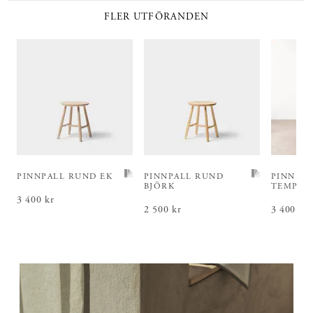
FLER UTFÖRANDEN
PINNPALL RUND EK
PINNPALL RUND
PINNPA
BJÖRK
TEMPER
Pris
3 400 kr
:
3 400 kr
Pris
2 500 kr
:
2 500 kr
Pris
3 400 kr
:
3 4