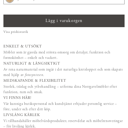
Lägg i varukorgen
Visa prishistorik
ENKELT & UTSÖKT
Möbler som är gjorda med största omsorg om detaljer, funktion och
formskönhet – enkelt och vackert.
NATURLIGT & LÅNGSIKTIGT
Av rena naturmaterial som ingår i det naturliga kretsloppet och som skapats
med hjälp av
fotosyntesen
.
MEDSKAPANDE & FLEXIBILITET
Storlek, träslag och ytbehandling – utforma dina Norrgavelmöbler efter
funktion, rum och smak.
VI FINNS HÄR!
Vår kunniga butikspersonal och kundtjänst erbjuder personlig service –
före, under och efter ditt köp.
LIVSLÅNG KÄRLEK
Vi tillhandahåller möbelvårdsprodukter, reservdelar och möbelrenoveringar
– för livslång kärlek.