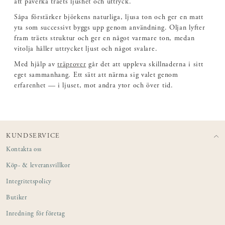
att påverka träets ljushet och uttryck.
Såpa förstärker björkens naturliga, ljusa ton och ger en matt
yta som successivt byggs upp genom användning. Oljan lyfter
fram träets struktur och ger en något varmare ton, medan
vitolja håller uttrycket ljust och något svalare.
Med hjälp av
träprover
går det att uppleva skillnaderna i sitt
eget sammanhang. Ett sätt att närma sig valet genom
erfarenhet — i ljuset, mot andra ytor och över tid.
KUNDSERVICE
Kontakta oss
Köp- & leveransvillkor
Integritetspolicy
Butiker
Inredning för företag