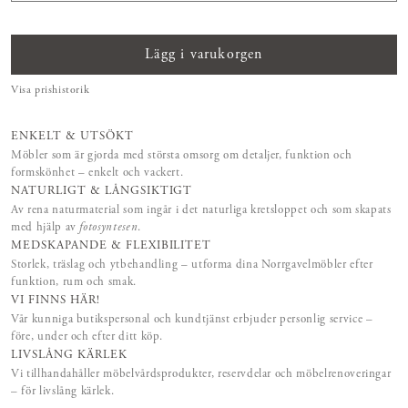
Lägg i varukorgen
Visa prishistorik
ENKELT & UTSÖKT
Möbler som är gjorda med största omsorg om detaljer, funktion och
formskönhet – enkelt och vackert.
NATURLIGT & LÅNGSIKTIGT
Av rena naturmaterial som ingår i det naturliga kretsloppet och som skapats
med hjälp av
fotosyntesen
.
MEDSKAPANDE & FLEXIBILITET
Storlek, träslag och ytbehandling – utforma dina Norrgavelmöbler efter
funktion, rum och smak.
VI FINNS HÄR!
Vår kunniga butikspersonal och kundtjänst erbjuder personlig service –
före, under och efter ditt köp.
LIVSLÅNG KÄRLEK
Vi tillhandahåller möbelvårdsprodukter, reservdelar och möbelrenoveringar
– för livslång kärlek.