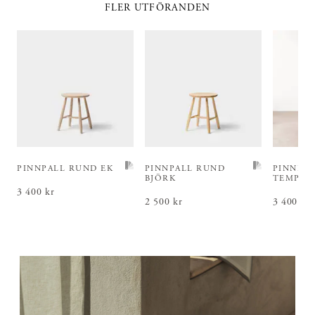
FLER UTFÖRANDEN
PINNPALL RUND EK
PINNPALL RUND
PINNPA
BJÖRK
TEMPER
Pris
3 400 kr
:
3 400 kr
Pris
2 500 kr
:
2 500 kr
Pris
3 400 kr
:
3 4