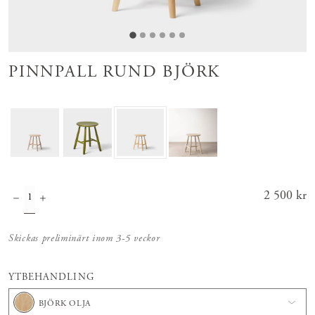
PINNPALL RUND BJÖRK
Pris
2 500 kr
:
2 500 kr
Skickas preliminärt inom 3-5 veckor
YTBEHANDLING
BJÖRK OLJA