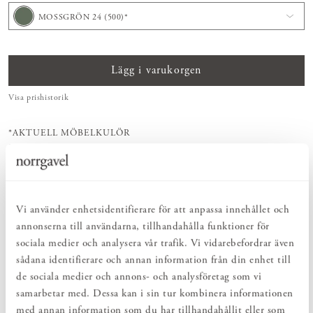
MOSSGRÖN 24 (500)*
Lägg i varukorgen
Visa prishistorik
*AKTUELL MÖBELKULÖR
Kulören finns att välja på samtliga möbler som målas i
äggoljetempera.
FLER KULÖRER I BUTIK
Besök en av våra
butiker
för ett större urval av färgprover.
Vi använder enhetsidentifierare för att anpassa innehållet och
annonserna till användarna, tillhandahålla funktioner för
PRODUKTBESKRIVNING
sociala medier och analysera vår trafik. Vi vidarebefordrar även
sådana identifierare och annan information från din enhet till
Vår äggoljetempera från Ovolin är en sund och kretsloppsanpassad
de sociala medier och annons- och analysföretag som vi
färg. De harmoniska och vackra kulörerna skapas med hjälp av
naturliga jordpigment. Pigmentet blandas med ekologiskt äggpulver
samarbetar med. Dessa kan i sin tur kombinera informationen
och kallpressad linolja från en lokal odlare i Närke. Den livfullhet
med annan information som du har tillhandahållit eller som