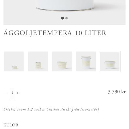
ÄGGOLJETEMPERA 10 LITER
Pris
3 590 kr
:
3 590 kr
Skickas inom 1-2 veckor (skickas direkt från leverantör)
KULÖR