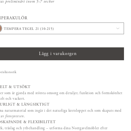
kas preliminärt inom 5-7 veckor
MPERAKULÖR
TEMPERA TEGEL 21 (10-215)
Lägg i varukorgen
prishistorik
ELT & UTSÖKT
r som är gjorda med största omsorg om detaljer, funktion och formskönhet
elt och vackert.
URLIGT & LÅNGSIKTIGT
na naturmaterial som ingår i det naturliga kretsloppet och som skapats med
p av
fotosyntesen
.
SKAPANDE & FLEXIBILITET
ek, träslag och ytbehandling – utforma dina Norrgavelmöbler efter