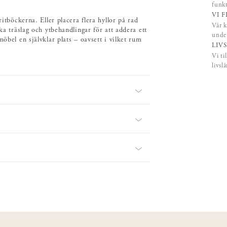
funk
VI 
itböckerna. Eller placera flera hyllor på rad
Vår k
ka träslag och ytbehandlingar för att addera ett
under
öbel en självklar plats – oavsett i vilket rum
LIV
Vi ti
livsl