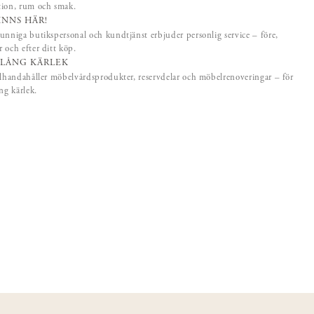
tion, rum och smak.
FINNS HÄR!
unniga butikspersonal och kundtjänst erbjuder personlig service – före,
 och efter ditt köp.
SLÅNG KÄRLEK
llhandahåller möbelvårdsprodukter, reservdelar och möbelrenoveringar – för
ång kärlek.