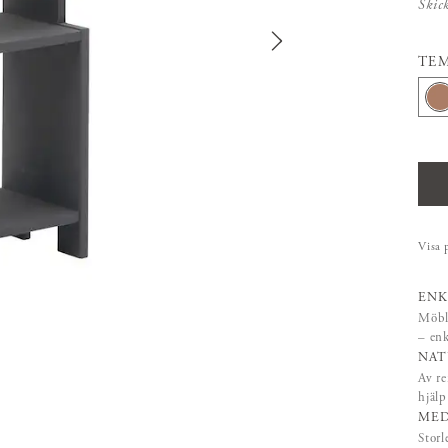
Skic
TE
Visa 
ENK
Möble
– enk
NAT
Av re
hjäl
MED
Storl