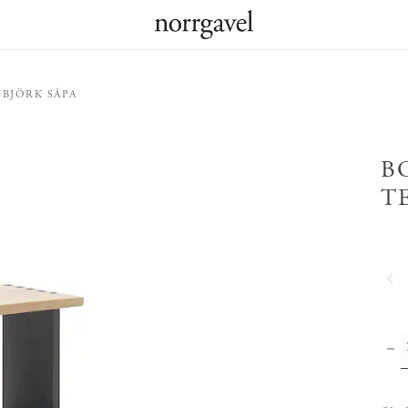
BJÖRK SÅPA
B
T