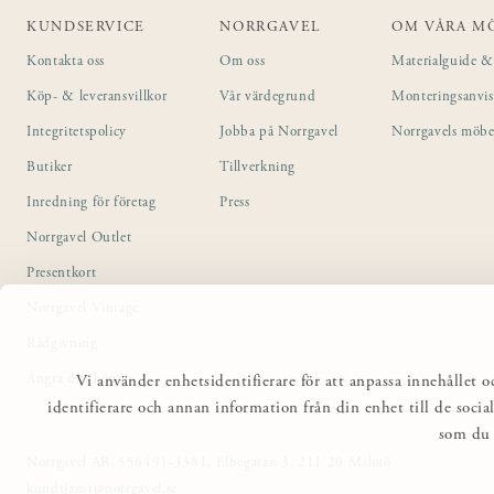
KUNDSERVICE
NORRGAVEL
OM VÅRA M
Kontakta oss
Om oss
Materialguide & 
Köp- & leveransvillkor
Vår värdegrund
Monteringsanvi
Integritetspolicy
Jobba på Norrgavel
Norrgavels möbe
Butiker
Tillverkning
Inredning för företag
Press
Norrgavel Outlet
Presentkort
Norrgavel Vintage
Rådgivning
Ångra ditt köp
Vi använder enhetsidentifierare för att anpassa innehållet o
identifierare och annan information från din enhet till de so
som du 
Norrgavel AB, 556491-3381, Elbegatan 3, 211 20 Malmö
kundtjanst@norrgavel.se