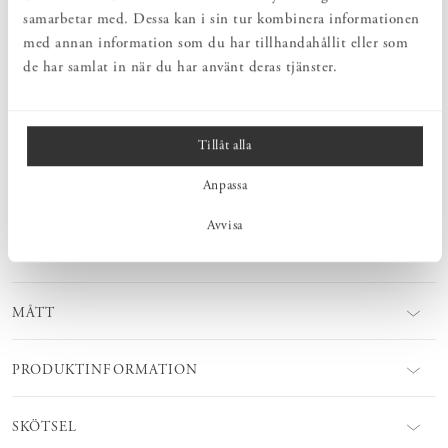
samarbetar med. Dessa kan i sin tur kombinera informationen
Vi tillhandahåller möbelvårdsprodukter, reservdelar och möbelrenoveringar
– för livslång kärlek.
med annan information som du har tillhandahållit eller som
de har samlat in när du har använt deras tjänster.
PRODUKTBESKRIVNING
En bokhylla i modell mindre. En liten, nätt hylla för de utvalda
Tillåt alla
favoritböckerna. Eller placera flera hyllor på rad om du vill få plats
med hela boksamlingen. Hyllan kan fås i flera olika träslag och
Anpassa
ytbehandlingar för att addera ett individuellt uttryck.
Genomarbetad in i minsta detalj, hittar denna möbel en självklar
Avvisa
plats – oavsett i vilket rum den står.
MÅTT
PRODUKTINFORMATION
SKÖTSEL