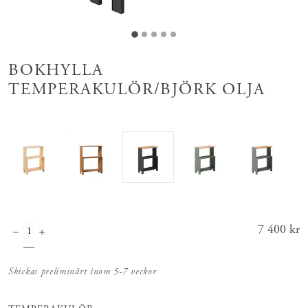
BOKHYLLA
TEMPERAKULÖR/BJÖRK OLJA
Pris
7 400 kr
:
7 400 kr
Skickas preliminärt inom 5-7 veckor