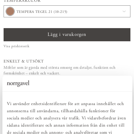
TEMPERAKULÖR
TEMPERA TEGEL 21 (10-215)
Lägg i varukorgen
Visa prishistorik
ENKELT & UTSÖKT
Möbler som är gjorda med största omsorg om detaljer, funktion och
formskönhet – enkelt och vackert.
NATURLIGT & LÅNGSIKTIGT
Av rena naturmaterial som ingår i det naturliga kretsloppet och som skapats
med hjälp av
fotosyntesen
.
MEDSKAPANDE & FLEXIBILITET
Vi använder enhetsidentifierare för att anpassa innehållet och
Storlek, träslag och ytbehandling – utforma dina Norrgavelmöbler efter
funktion, rum och smak.
annonserna till användarna, tillhandahålla funktioner för
VI FINNS HÄR!
sociala medier och analysera vår trafik. Vi vidarebefordrar även
Vår kunniga butikspersonal och kundtjänst erbjuder personlig service –
sådana identifierare och annan information från din enhet till
före, under och efter ditt köp.
de sociala medier och annons- och analysföretag som vi
LIVSLÅNG KÄRLEK