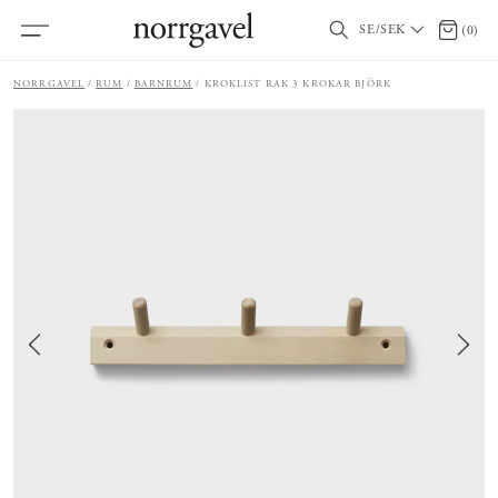
SE/SEK
0 artik
(
0
)
NORRGAVEL
RUM
BARNRUM
KROKLIST RAK 3 KROKAR BJÖRK