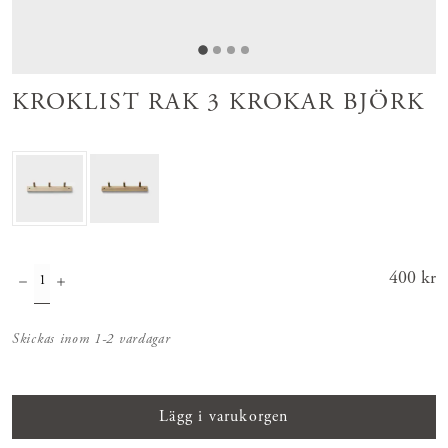
KROKLIST RAK 3 KROKAR BJÖRK
Pris
400 kr
:
400 kr
Skickas inom 1-2 vardagar
Lägg i varukorgen