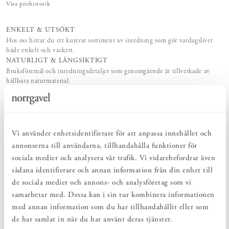
Visa prishistorik
ENKELT & UTSÖKT
Hos oss hittar du ett kurerat sortiment av inredning som gör vardagslivet
både enkelt och vackert.
NATURLIGT & LÅNGSIKTIGT
Bruksföremål och inredningsdetaljer som genomgående är tillverkade av
hållbara naturmaterial.
HARMONISK HELHET
Inredningsdetaljer som kompletterar möblerna och skapar en harmonisk
helhetsupplevelse.
Vi använder enhetsidentifierare för att anpassa innehållet och
annonserna till användarna, tillhandahålla funktioner för
PRODUKTBESKRIVNING
sociala medier och analysera vår trafik. Vi vidarebefordrar även
Norrgavels klassiska Kroklist i massiv björk, i ny design så att
sådana identifierare och annan information från din enhet till
avståndet mellan krokarna blir detsamma när flera kroklister
placeras efter varandra. En vacker inredningsdetalj som enkelt
de sociala medier och annons- och analysföretag som vi
skapar ordning och reda. Välj längd beroende på hur många krokar
samarbetar med. Dessa kan i sin tur kombinera informationen
du behöver.
med annan information som du har tillhandahållit eller som
de har samlat in när du har använt deras tjänster.