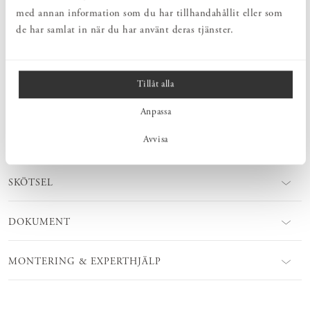
knoppbräda, klädhängare eller vägghängare. En minimöbel som
med annan information som du har tillhandahållit eller som
tillför mycket i all sin enkelhet. Kroklist Rundad kan fås i olika
de har samlat in när du har använt deras tjänster.
träslag. Välj att behålla den obehandlad eller ytbehandla själv.
Ytbehandlingsprodukter finns att köpa hos oss!
Tillåt alla
MÅTT
Anpassa
Avvisa
PRODUKTINFORMATION
SKÖTSEL
DOKUMENT
MONTERING & EXPERTHJÄLP