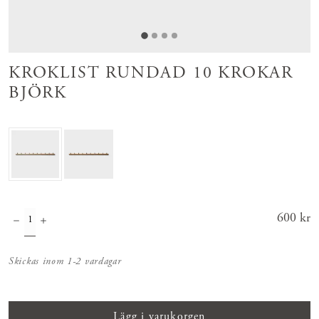
KROKLIST RUNDAD 10 KROKAR
BJÖRK
Pris
600 kr
:
600 kr
Skickas inom 1-2 vardagar
Lägg i varukorgen