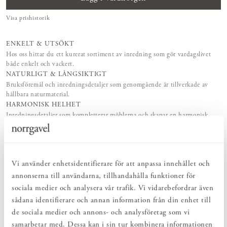
Visa prishistorik
ENKELT & UTSÖKT
Hos oss hittar du ett kurerat sortiment av inredning som gör vardagslivet
både enkelt och vackert.
NATURLIGT & LÅNGSIKTIGT
Bruksföremål och inredningsdetaljer som genomgående är tillverkade av
hållbara naturmaterial.
HARMONISK HELHET
Inredningsdetaljer som kompletterar möblerna och skapar en harmonisk
helhetsupplevelse.
PRODUKTBESKRIVNING
Vi använder enhetsidentifierare för att anpassa innehållet och
Kroklist Rundad är vad den heter – en rundare version av vår
annonserna till användarna, tillhandahålla funktioner för
klassiska Kroklist Rak. Motsvarande mått men med en mjukare
sociala medier och analysera vår trafik. Vi vidarebefordrar även
profil. En stilren och praktisk inredningsdetalj som enkelt skapar
sådana identifierare och annan information från din enhet till
ordning och reda i hemmet. Välj längd på Kroklist Rundad
de sociala medier och annons- och analysföretag som vi
beroende på hur många krokar du behöver. Vi kallar den Kroklist,
men kärt barn har många namn – knopplist, hängare, krokbräda,
samarbetar med. Dessa kan i sin tur kombinera informationen