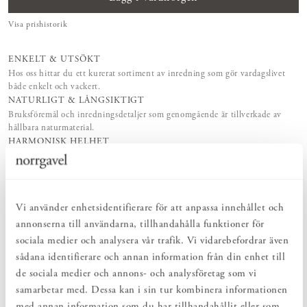
Visa prishistorik
ENKELT & UTSÖKT
Hos oss hittar du ett kurerat sortiment av inredning som gör vardagslivet
både enkelt och vackert.
NATURLIGT & LÅNGSIKTIGT
Bruksföremål och inredningsdetaljer som genomgående är tillverkade av
hållbara naturmaterial.
HARMONISK HELHET
Inredningsdetaljer som kompletterar möblerna och skapar en harmonisk
helhetsupplevelse.
Vi använder enhetsidentifierare för att anpassa innehållet och
PRODUKTBESKRIVNING
annonserna till användarna, tillhandahålla funktioner för
Kroklist Rundad är en mjukare version av vår klassiska Kroklist
sociala medier och analysera vår trafik. Vi vidarebefordrar även
Rak. Samma format, men med en rundad profil. En vacker och
sådana identifierare och annan information från din enhet till
tidlös inredningsdetalj som enkelt skapar ordning och reda i
de sociala medier och annons- och analysföretag som vi
hemmet. Passar lika bra oavsett rum – kök, hall, sovrum, badrum
eller varför inte i gästrummet. Välj längd på Kroklist Rundad
samarbetar med. Dessa kan i sin tur kombinera informationen
beroende på hur många krokar du behöver. Kroklist Rundad kan fås
med annan information som du har tillhandahållit eller som