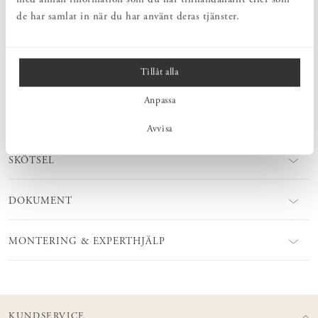
i olika träslag. Välj att behålla den obehandlad eller ytbehandla
de har samlat in när du har använt deras tjänster.
själv. Ytbehandlingsprodukter finns att köpa hos oss!
Tillåt alla
MÅTT
Anpassa
PRODUKTINFORMATION
Avvisa
SKÖTSEL
DOKUMENT
MONTERING & EXPERTHJÄLP
KUNDSERVICE