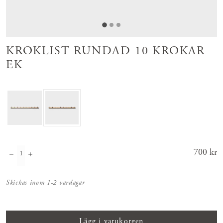
KROKLIST RUNDAD 10 KROKAR
EK
Pris
700 kr
:
700 kr
Skickas inom 1-2 vardagar
Lägg i varukorgen