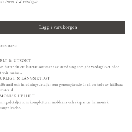
kas inom 1-2 vardagar
Lägg i varukorgen
prishistorik
ELT & UTSÖKT
ss hittar du ett kurerat sortiment av inredning som gör vardagslivet både
t och vackert.
URLIGT & LÅNGSIKTIGT
föremål och inredningsdetaljer som genomgående är tillverkade av hållbara
material.
MONISK HELHET
ningsdetaljer som kompletterar möblerna och skapar en harmonisk
tsupplevelse.