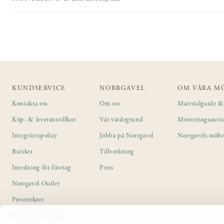
KUNDSERVICE
NORRGAVEL
OM VÅRA M
Kontakta oss
Om oss
Materialguide & 
Köp- & leveransvillkor
Vår värdegrund
Monteringsanvi
Integritetspolicy
Jobba på Norrgavel
Norrgavels möbe
Butiker
Tillverkning
Inredning för företag
Press
Norrgavel Outlet
Presentkort
Norrgavel Vintage