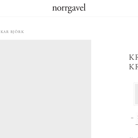
OKAR BJÖRK
K
K