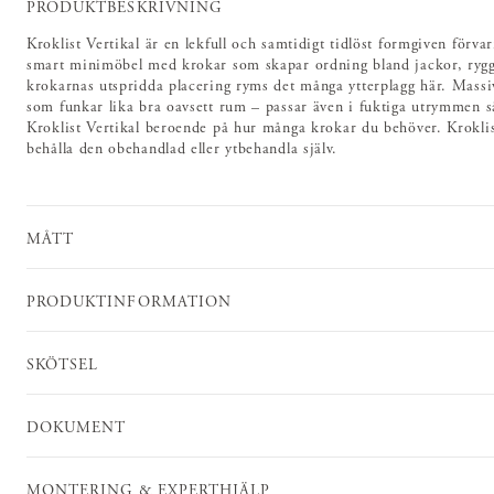
PRODUKTBESKRIVNING
Kroklist Vertikal är en lekfull och samtidigt tidlöst formgiven förv
smart minimöbel med krokar som skapar ordning bland jackor, ryggs
krokarnas utspridda placering ryms det många ytterplagg här. Massivt 
som funkar lika bra oavsett rum – passar även i fuktiga utrymmen s
Kroklist Vertikal beroende på hur många krokar du behöver. Kroklist 
behålla den obehandlad eller ytbehandla själv.
MÅTT
PRODUKTINFORMATION
SKÖTSEL
DOKUMENT
MONTERING & EXPERTHJÄLP