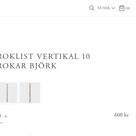
SE/SEK
0 artikl
(
0
)
ROKLIST VERTIKAL 10
ROKAR BJÖRK
Pris
600 kr
:
600 k
r