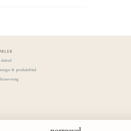
ÖBLER
skötsel
sningar & produktblad
lrenovering