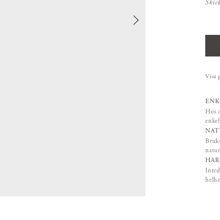
Skic
Visa 
ENK
Hos o
enkel
NAT
Bruks
natur
HAR
Inred
helhe