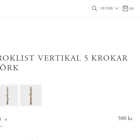
SE/SEK
0 artikl
(
0
)
ROKLIST VERTIKAL 5 KROKAR
JÖRK
Pris
500 kr
:
500 k
r