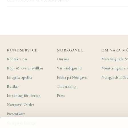
KUNDSERVICE
NORRGAVEL
OM VÅRA M
Kontakta oss
Om oss
Materialguide & 
Köp- & leveransvillkor
Vår värdegrund
Monteringsanvi
Integritetspolicy
Jobba på Norrgavel
Norrgavels möbe
Butiker
Tillverkning
Inredning för företag
Press
Norrgavel Outlet
Presentkort
Norrgavel Vintage