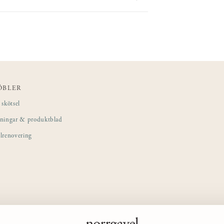
ÖBLER
skötsel
sningar & produktblad
lrenovering