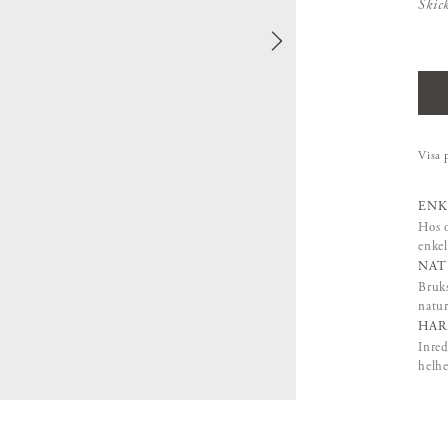
Skic
Visa 
ENK
Hos o
enkel
NAT
Bruks
natur
HAR
Inred
helhe