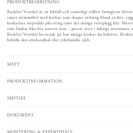
PRODUKTBESKRIVNING
Kroklist Vertikal är en lekfull och samtidigt tidlöst formgiven förv
smart minimöbel med krokar som skapar ordning bland jackor, ryggs
krokarnas utspridda placering ryms det många ytterplagg här. Massivt 
som funkar lika bra oavsett rum – passar även i fuktiga utrymmen s
Kroklist Vertikal beroende på hur många krokar du behöver. Kroklist 
behålla den obehandlad eller ytbehandla själv.
MÅTT
PRODUKTINFORMATION
SKÖTSEL
DOKUMENT
MONTERING & EXPERTHJÄLP