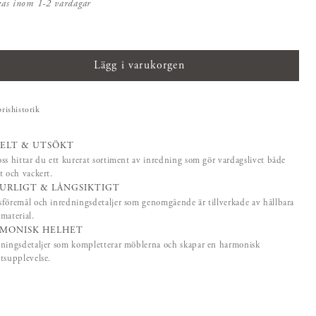
kas inom 1-2 vardagar
Lägg i varukorgen
prishistorik
ELT & UTSÖKT
ss hittar du ett kurerat sortiment av inredning som gör vardagslivet både
t och vackert.
URLIGT & LÅNGSIKTIGT
föremål och inredningsdetaljer som genomgående är tillverkade av hållbara
material.
MONISK HELHET
ningsdetaljer som kompletterar möblerna och skapar en harmonisk
tsupplevelse.