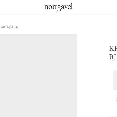
KAR BJÖRK
K
B