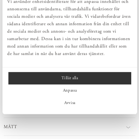
HARMONISK HELHET
Vi använder enhetsidentifierare för att anpassa innehållet och
Inredningsdetaljer som kompletterar möblerna och skapar en harmonisk
annonserna till användarna, tillhandahålla funktioner för
helhetsupplevelse.
sociala medier och analysera vår trafik. Vi vidarebefordrar även
sådana identifierare och annan information från din enhet till
de sociala medier och annons- och analysföretag som vi
PRODUKTBESKRIVNING
samarbetar med. Dessa kan i sin tur kombinera informationen
Påshylla är en praktisk och lättplacerad förvaringshylla där var sak
med annan information som du har tillhandahållit eller som
har sin plats. Rymlig och samtidigt yteffektiv förvaring. En riktig
de har samlat in när du har använt deras tjänster.
Norrgavelklassiker som kombinerar funktion med ett tidlöst
uttryck. En möbel som förskönar och förenklar vardagen. Skapa ett
personligt uttryck genom att välja påsar bland sobra linnekulörer
eller i exklusivt renskinn.
Tillåt alla
Observera att färgerna på träslag samt textilier på 3D-renderingarna
kan skilja lite från verkligheten. Se gärna övriga bilder på Påshylla
Anpassa
samt
Påse till Påshylla
för att få en tydligare bild av hur färgerna ser
ut.
Avvisa
MÅTT