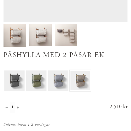
PÅSHYLLA MED 2 PÅSAR EK
Pris
2 510 kr
:
2 510 kr
Skickas inom 1-2 vardagar