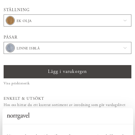
STÄLLNING
EK OLJA
PÅSAR
LINNE ISBLÅ
Lägg i varukorgen
Visa prishistorik
ENKELT & UTSÖKT
Hos oss hittar du ett kurerat sortiment av inredning som gör vardagslivet
både enkelt och vackert.
NATURLIGT & LÅNGSIKTIGT
Bruksföremål och inredningsdetaljer som genomgående är tillverkade av
hållbara naturmaterial.