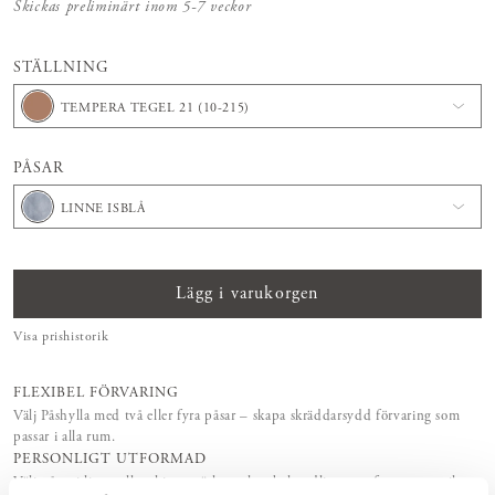
Skickas preliminärt inom 5-7 veckor
STÄLLNING
TEMPERA TEGEL 21 (10-215)
PÅSAR
LINNE ISBLÅ
Lägg i varukorgen
Visa prishistorik
FLEXIBEL FÖRVARING
Välj Påshylla med två eller fyra påsar – skapa skräddarsydd förvaring som
passar i alla rum.
PERSONLIGT UTFORMAD
Välj påsar i linne eller skinn, träslag och ytbehandling – utforma en unik