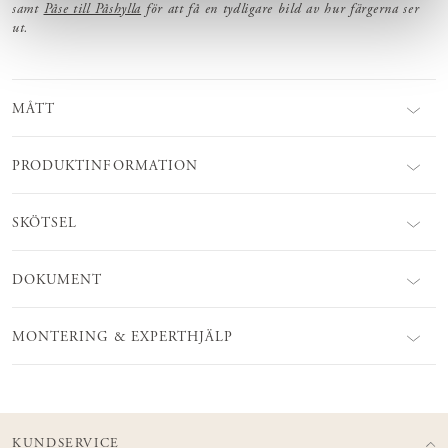
samt
Påse till Påshylla
för att få en tydligare bild av hur färgerna ser
ut.
MÅTT
PRODUKTINFORMATION
SKÖTSEL
DOKUMENT
MONTERING & EXPERTHJÄLP
KUNDSERVICE