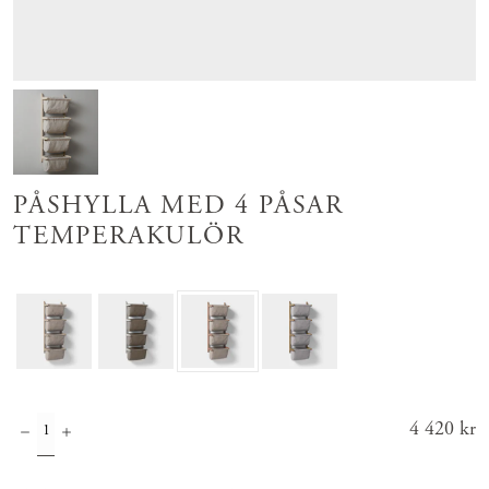
PÅSHYLLA MED 4 PÅSAR
TEMPERAKULÖR
Pris
4 420 kr
:
4 420 kr