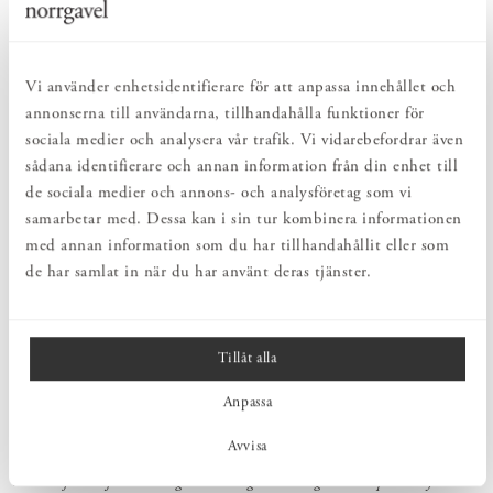
Påshylla. Eller kombinera flera.
RYMLIG & SMART
Påshylla rymmer mycket och är samtidigt lättplacerad, då den kräver så lite
väggutrymme.
Vi använder enhetsidentifierare för att anpassa innehållet och
NATURLIGTVIS
annonserna till användarna, tillhandahålla funktioner för
Av rena naturmaterial som ingår i det naturliga kretsloppet. Behagliga att
sociala medier och analysera vår trafik. Vi vidarebefordrar även
leva med och håller i längden.
LÅNGSIKTIGT
sådana identifierare och annan information från din enhet till
Rena möbelvårdsprodukter och reservdelar gör det enkelt & lustfyllt att ta
de sociala medier och annons- och analysföretag som vi
hand om möblerna.
samarbetar med. Dessa kan i sin tur kombinera informationen
med annan information som du har tillhandahållit eller som
de har samlat in när du har använt deras tjänster.
PRODUKTBESKRIVNING
Förvaringsmöbeln Påshylla gör det extra enkelt att hålla ordning. En
hylla som rymmer mycket men som samtidigt är lättplacerad
eftersom den tar så lite plats. Hitta en temperakulör som passar
Tillåt alla
med övrig inredning och kombinera med linne- eller skinnpåsar för
ett personligt uttryck. Snickerihantverk i en avskalad design som
Anpassa
förenklar och förskönar vardagen.
Avvisa
Observera att färgerna på träslag samt textilier på 3D-renderingarna
kan skilja lite från verkligheten. Se gärna övriga bilder på Påshylla