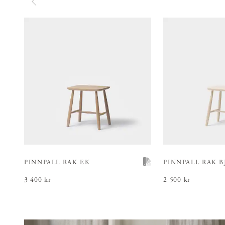
PINNPALL RAK EK
PINNPALL RAK 
Pris
3 400 kr
:
3 400 kr
Pris
2 500 kr
:
2 500 kr