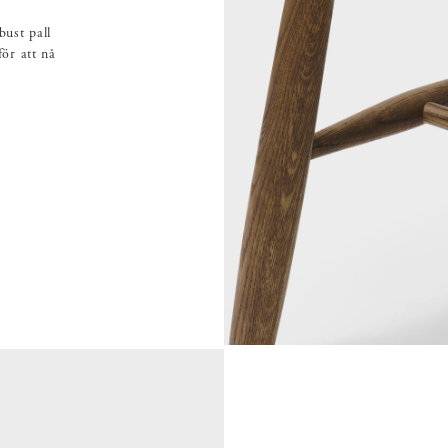
ust pall
ör att nå