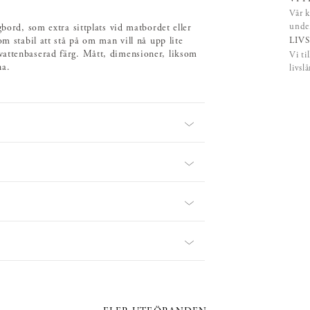
Vår k
under
gbord, som extra sittplats vid matbordet eller
LIV
om stabil att stå på om man vill nå upp lite
vattenbaserad färg. Mått, dimensioner, liksom
Vi ti
na.
livsl