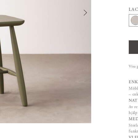
LA
Visa 
ENK
Möble
– enk
NAT
Av re
hjäl
MED
Storl
funk
VI 