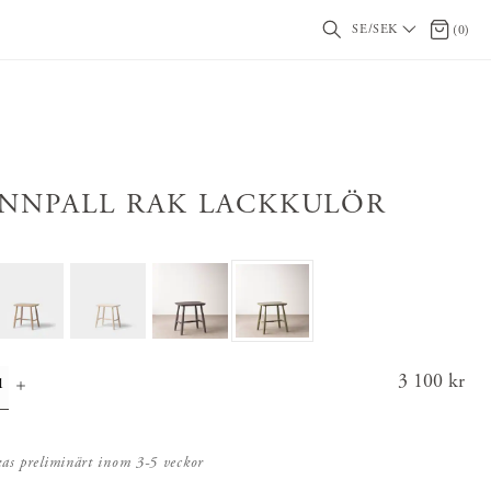
SE/SEK
0 artikl
(
0
)
INNPALL RAK LACKKULÖR
Pris
3 100 kr
:
3 100 k
r
kas preliminärt inom 3-5 veckor