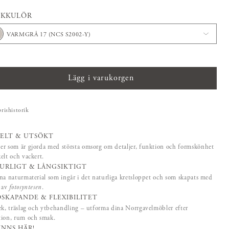
CKKULÖR
VARMGRÅ 17 (NCS S2002-Y)
Lägg i varukorgen
prishistorik
ELT & UTSÖKT
r som är gjorda med största omsorg om detaljer, funktion och formskönhet
elt och vackert.
URLIGT & LÅNGSIKTIGT
na naturmaterial som ingår i det naturliga kretsloppet och som skapats med
p av
fotosyntesen
.
SKAPANDE & FLEXIBILITET
ek, träslag och ytbehandling – utforma dina Norrgavelmöbler efter
tion, rum och smak.
FINNS HÄR!