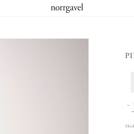
P
Skic