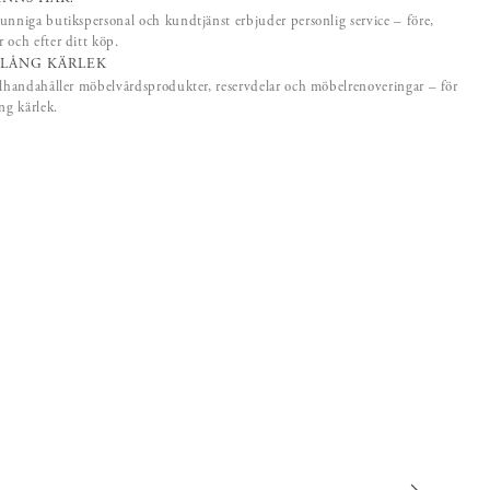
unniga butikspersonal och kundtjänst erbjuder personlig service – före,
 och efter ditt köp.
SLÅNG KÄRLEK
llhandahåller möbelvårdsprodukter, reservdelar och möbelrenoveringar – för
ång kärlek.