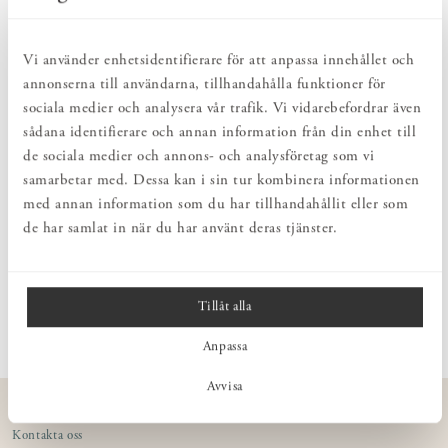
NATURLIGT & LÅNGSIKTIGT
Bruksföremål och inredningsdetaljer som genomgående är tillverkade av
hållbara naturmaterial.
Vi använder enhetsidentifierare för att anpassa innehållet och
HARMONISK HELHET
annonserna till användarna, tillhandahålla funktioner för
Inredningsdetaljer som kompletterar möblerna och skapar en harmonisk
helhetsupplevelse.
sociala medier och analysera vår trafik. Vi vidarebefordrar även
sådana identifierare och annan information från din enhet till
de sociala medier och annons- och analysföretag som vi
PRODUKTBESKRIVNING
samarbetar med. Dessa kan i sin tur kombinera informationen
Insats med flyttbara fack. Tillverkas i björk som lämnas
med annan information som du har tillhandahållit eller som
obehandlad.
de har samlat in när du har använt deras tjänster.
MÅTT
Tillåt alla
Anpassa
Avvisa
KUNDSERVICE
Kontakta oss