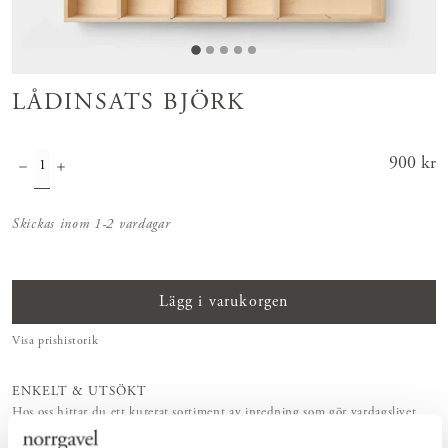
LÅDINSATS BJÖRK
Pris
900 kr
:
900 kr
Skickas inom 1-2 vardagar
Lägg i varukorgen
Visa prishistorik
ENKELT & UTSÖKT
Hos oss hittar du ett kurerat sortiment av inredning som gör vardagslivet
både enkelt och vackert.