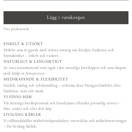
Lägg i varukorgen
Visa prishistorik
ENKELT & UTSÖKT
Möbler som är gjorda med största omsorg om detaljer, funktion och
formskönhet – enkelt och vackert.
NATURLIGT & LÅNGSIKTIGT
Av rena naturmaterial som ingår i det naturliga kretsloppet och som skapats
med hjälp av
fotosyntesen
.
MEDSKAPANDE & FLEXIBILITET
Storlek, träslag och ytbehandling – utforma dina Norrgavelmöbler efter
funktion, rum och smak.
VI FINNS HÄR!
Vår kunniga butikspersonal och kundtjänst erbjuder personlig service –
före, under och efter ditt köp.
LIVSLÅNG KÄRLEK
Vi tillhandahåller möbelvårdsprodukter, reservdelar och möbelrenoveringar
– för livslång kärlek.