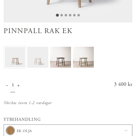
PINNPALL RAK EK
Pris
3 400 kr
:
3 400 kr
Skickas inom 1-2 vardagar
YTBEHANDLING
EK OLJA