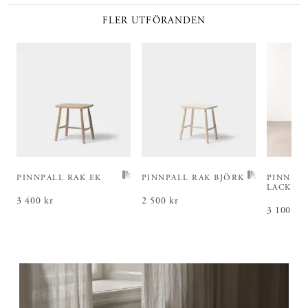
FLER UTFÖRANDEN
PINNPALL RAK EK
PINNPALL RAK BJÖRK
PINNPAL
LACKKU
Pris
3 400 kr
:
3 400 kr
Pris
2 500 kr
:
2 500 kr
Pris
3 100 kr
:
3 1