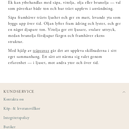
Ek kan ytbehandlas med såpa, vitolja, olja eller brunolja — val
som påverkar både ton och hur träet upplevs i användning.
Såpa framhäver träets ljushet och ger en matt, levande yta som
byggs upp över tid. Oljan lyfter fram ådring och lyster, och ger
en något djupare ton. Vitolja ger ett ljusare, svalare uttryck,
medan brunolja fördjupar färgen och framhäver ekens
struktur.
Med hjälp av
träprover
går det att uppleva skillnaderna i sitt
eget sammanhang. Ett sätt att närma sig valet genom
erfarenhet — i ljuset, mot andra ytor och över tid.
KUNDSERVICE
Kontakta oss
Köp- & leveransvillkor
Integritetspolicy
Butiker