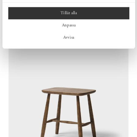
STABIL I ALLA SAMMANHANG
Tillåt alla
Den genomtänkta konstruktionen ger en välbalanserad och
robust pall som står stadigt, både när du sitter och när du
Anpassa
använder den för att nå lite högre.
Avvisa