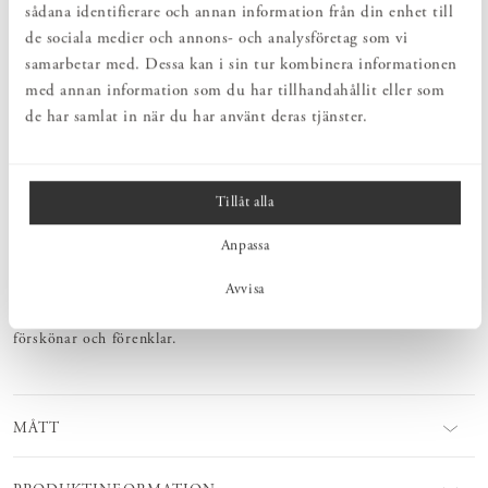
Vi tillhandahåller möbelvårdsprodukter, reservdelar och möbelrenoveringar
sådana identifierare och annan information från din enhet till
– för livslång kärlek.
de sociala medier och annons- och analysföretag som vi
samarbetar med. Dessa kan i sin tur kombinera informationen
med annan information som du har tillhandahållit eller som
PRODUKTBESKRIVNING
de har samlat in när du har använt deras tjänster.
Ett soffbord som trots sin fyrkantiga form upplevs både mjukt och
lätt. Ordet bomberat är hämtat från franskans bomber, vilket syftar
på en välvd eller konvex yta. På Soffbord Bomberat är det
bordsskivan som är rundad, med svagt buktande sidor och
Tillåt alla
snedfasade kanter. Bordsbenen är koniskt svarvade och den
vertikala placeringen, en bit in under bordsskivan, ger möbeln dess
Anpassa
svävande lätta uttryck. Den omsorgsfullt utformade ribbhyllan, med
sina genomgående tappar, är lika funktionell som vacker. Ett
Avvisa
soffbord som passar lika bra till den lilla tvåsitssoffan som den
stora soffhörnan i vardagsrummet. Tidlöst snickerihantverk som
förskönar och förenklar.
MÅTT