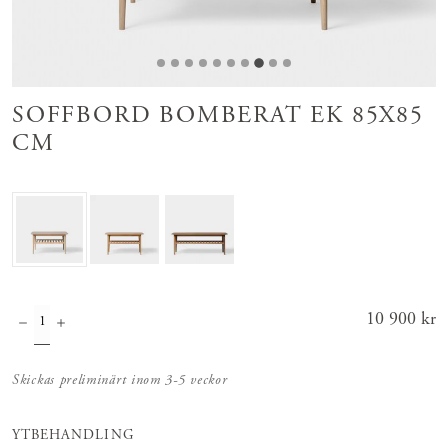
SOFFBORD BOMBERAT EK 85X85
CM
Pris
10 900 kr
:
10 900 kr
Skickas preliminärt inom 3-5 veckor
YTBEHANDLING