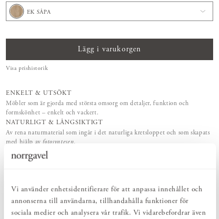
EK SÅPA
Lägg i varukorgen
Visa prishistorik
ENKELT & UTSÖKT
Möbler som är gjorda med största omsorg om detaljer, funktion och
formskönhet – enkelt och vackert.
NATURLIGT & LÅNGSIKTIGT
Av rena naturmaterial som ingår i det naturliga kretsloppet och som skapats
med hjälp av
fotosyntesen
.
MEDSKAPANDE & FLEXIBILITET
Storlek, träslag och ytbehandling – utforma dina Norrgavelmöbler efter
funktion, rum och smak.
VI FINNS HÄR!
Vi använder enhetsidentifierare för att anpassa innehållet och
Vår kunniga butikspersonal och kundtjänst erbjuder personlig service –
annonserna till användarna, tillhandahålla funktioner för
före, under och efter ditt köp.
LIVSLÅNG KÄRLEK
sociala medier och analysera vår trafik. Vi vidarebefordrar även