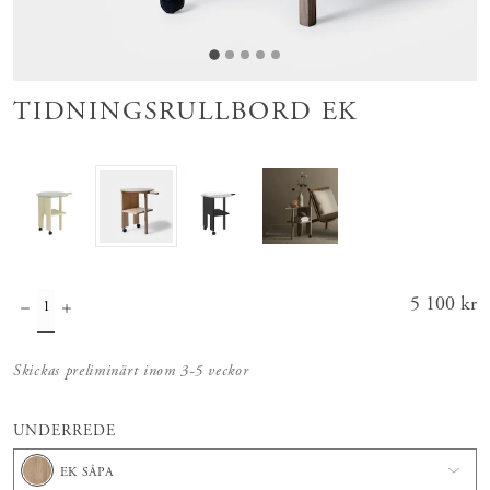
TIDNINGSRULLBORD EK
Pris
5 100 kr
:
5 100 kr
Skickas preliminärt inom 3-5 veckor
UNDERREDE
EK SÅPA