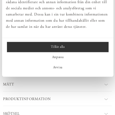
sådana identifierare och annan information från din enhet till
före, under och efter ditt köp.
de sociala medier och annons- och analysföretag som vi
LIVSLÅNG KÄRLEK
Vi tillhandahåller möbelvårdsprodukter, reservdelar och möbelrenoveringar
samarbetar med. Dessa kan i sin tur kombinera informationen
– för livslång kärlek.
med annan information som du har tillhandahållit eller som
de har samlat in när du har använt deras tjänster.
PRODUKTBESKRIVNING
Norrgavels Tidningsrullbord hittar enkelt sin plats i hemmet. Det är
Tillåt alla
lättplacerat och användbart till mycket – vid soffan eller läsfåtöljen
med plats för kaffekopp och bok, som rullvagn/avlastningsbord eller
Anpassa
bredvid sängen. Enkelt att rulla med sig och alltid med tidskrifterna
lika ordentligt staplade!
Avvisa
MÅTT
PRODUKTINFORMATION
SKÖTSEL