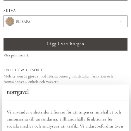
SKIVA
EK SÅPA
Lägg i varukorgen
Visa prishistorik
ENKELT & UTSÖKT
Möbler som är gjorda med största omsorg om detaljer, funktion och
formskönhet – enkelt och vackert.
NATURLIGT & LÅNGSIKTIGT
Av rena naturmaterial som ingår i det naturliga kretsloppet och som skapats
med hjälp av
fotosyntesen
.
MEDSKAPANDE & FLEXIBILITET
Storlek, träslag och ytbehandling – utforma dina Norrgavelmöbler efter
Vi använder enhetsidentifierare för att anpassa innehållet och
funktion, rum och smak.
annonserna till användarna, tillhandahålla funktioner för
VI FINNS HÄR!
sociala medier och analysera vår trafik. Vi vidarebefordrar även
Vår kunniga butikspersonal och kundtjänst erbjuder personlig service –