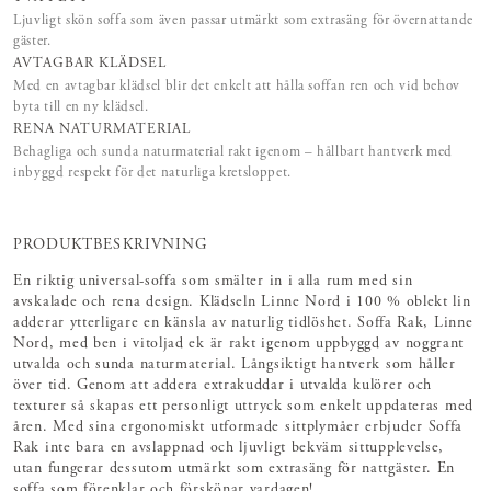
Ljuvligt skön soffa som även passar utmärkt som extrasäng för övernattande
gäster.
AVTAGBAR KLÄDSEL
Med en avtagbar klädsel blir det enkelt att hålla soffan ren och vid behov
byta till en ny klädsel.
RENA NATURMATERIAL
Behagliga och sunda naturmaterial rakt igenom – hållbart hantverk med
inbyggd respekt för det naturliga kretsloppet.
PRODUKTBESKRIVNING
En riktig universal-soffa som smälter in i alla rum med sin
avskalade och rena design. Klädseln Linne Nord i 100 % oblekt lin
adderar ytterligare en känsla av naturlig tidlöshet. Soffa Rak, Linne
Nord, med ben i vitoljad ek är rakt igenom uppbyggd av noggrant
utvalda och sunda naturmaterial. Långsiktigt hantverk som håller
över tid. Genom att addera extrakuddar i utvalda kulörer och
texturer så skapas ett personligt uttryck som enkelt uppdateras med
åren. Med sina ergonomiskt utformade sittplymåer erbjuder Soffa
Rak inte bara en avslappnad och ljuvligt bekväm sittupplevelse,
utan fungerar dessutom utmärkt som extrasäng för nattgäster. En
soffa som förenklar och förskönar vardagen!