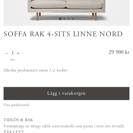
SOFFA RAK 4-SITS LINNE NORD
Pris
29 900 kr
:
29 900 kr
Skickas preliminärt inom 1-2 veckor
Lägg i varukorgen
Visa prishistorik
TIDLÖS & RAK
Formmässigt en riktigt tidlös universalsoffa som passar i stort sett överallt.
TVÅ I ETT