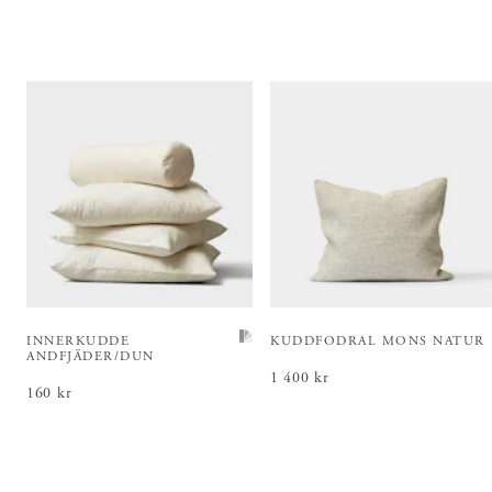
INNERKUDDE
KUDDFODRAL MONS NATUR
ANDFJÄDER/DUN
Pris
1 400 kr
:
1 400 kr
Pris
160 kr
:
160 kr