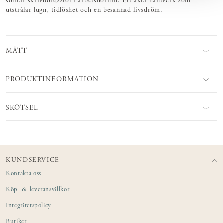
solitär skrivbordsstol i arbetshörnan. Ett äkta hantverk som
utstrålar lugn, tidlöshet och en besannad livsdröm.
MÅTT
PRODUKTINFORMATION
SKÖTSEL
KUNDSERVICE
Kontakta oss
Köp- & leveransvillkor
Integritetspolicy
Butiker