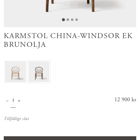
KARMSTOL CHINA-WINDSOR EK
BRUNOLJA
Pris
12 900 kr
:
12 900 kr
Tillfälligt slut