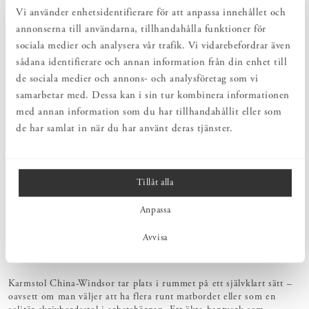
Vi använder enhetsidentifierare för att anpassa innehållet och
PRODUKTBESKRIVNING
annonserna till användarna, tillhandahålla funktioner för
Namnet Karmstol China-Windsor andas influenser från fjärran
sociala medier och analysera vår trafik. Vi vidarebefordrar även
delar av världen, men rymmer samtidigt avskalat skandinaviskt
formspråk och gedigen materialkänsla. En stol med smäcker siluett
sådana identifierare och annan information från din enhet till
och kinesiskt s-böjda bakben som skänker karaktär. Den höga
de sociala medier och annons- och analysföretag som vi
komforten har sin främsta förklaring i den välavvägda sittvinkeln,
samarbetar med. Dessa kan i sin tur kombinera informationen
den anatomiskt skålade sitsen och ryggen av Windsortyp. Ta en
med annan information som du har tillhandahållit eller som
närmare titt på detaljerna – de rundade ryggpinnarnas
svankstödjande svarvning, överliggarens fasning och flätmästarens
de har samlat in när du har använt deras tjänster.
tålmodiga arbete med sitsen. En stol som är lika skön att se på,
som att sitta i!
Arbetet med att förverkliga drömmen kring denna stol fick ta sin
Tillåt alla
tid. Närmare bestämt 14 år. Så många år förflöt mellan första
skissen och lanseringen av Karmstol China-Windsor. För hur
Anpassa
omvandlar man en fysisk förnimmelse och en intensiv längtan, till
en färdig möbel? Det kortfattade svaret lyder; otaliga skisser,
Avvisa
prototyper, omtag, eftertanke och en rad utmaningar där
mästerskapet verkligen sattes på prov.
Karmstol China-Windsor tar plats i rummet på ett självklart sätt –
oavsett om man väljer att ha flera runt matbordet eller som en