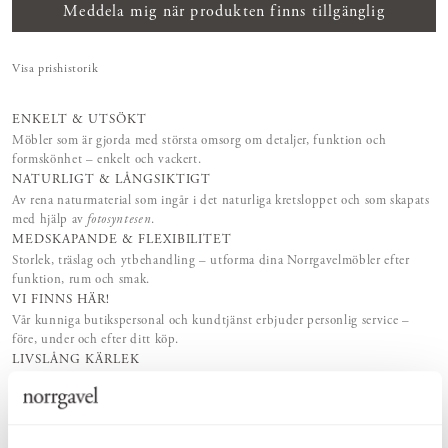
Meddela mig när produkten finns tillgänglig
Visa prishistorik
ENKELT & UTSÖKT
Möbler som är gjorda med största omsorg om detaljer, funktion och
formskönhet – enkelt och vackert.
NATURLIGT & LÅNGSIKTIGT
Av rena naturmaterial som ingår i det naturliga kretsloppet och som skapats
med hjälp av
fotosyntesen
.
MEDSKAPANDE & FLEXIBILITET
Storlek, träslag och ytbehandling – utforma dina Norrgavelmöbler efter
funktion, rum och smak.
VI FINNS HÄR!
Vår kunniga butikspersonal och kundtjänst erbjuder personlig service –
före, under och efter ditt köp.
LIVSLÅNG KÄRLEK
Vi tillhandahåller möbelvårdsprodukter, reservdelar och möbelrenoveringar
– för livslång kärlek.