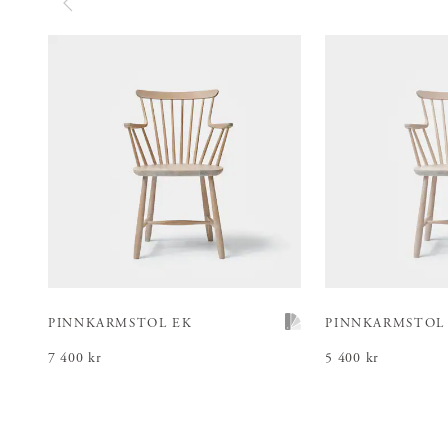
PINNKARMSTOL EK
PINNKARMSTOL
Pris
7 400 kr
:
7 400 kr
Pris
5 400 kr
:
5 400 kr