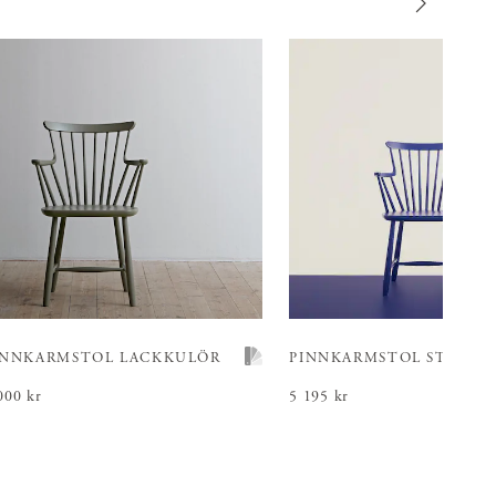
INNKARMSTOL LACKKULÖR
PINNKARMSTOL
STORA 
is
000 kr
:
6 000 kr
Pris
5 195 kr
:
5 195 kr