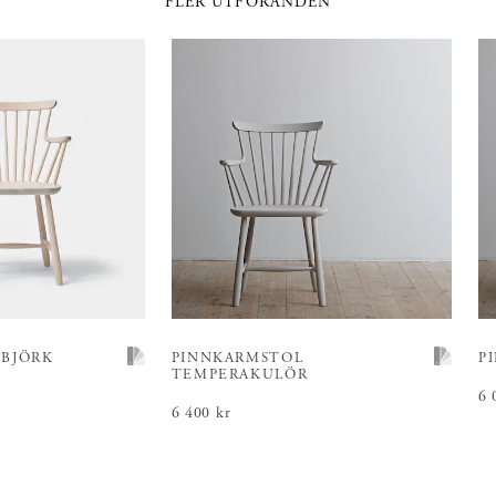
FLER UTFÖRANDEN
 BJÖRK
PINNKARMSTOL
P
TEMPERAKULÖR
Pr
6 
Pris
6 400 kr
:
6 400 kr