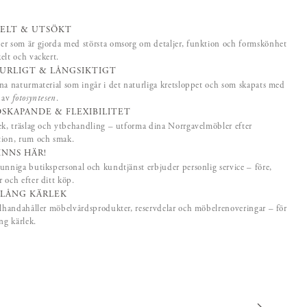
ELT & UTSÖKT
r som är gjorda med största omsorg om detaljer, funktion och formskönhet
elt och vackert.
URLIGT & LÅNGSIKTIGT
na naturmaterial som ingår i det naturliga kretsloppet och som skapats med
p av
fotosyntesen
.
SKAPANDE & FLEXIBILITET
ek, träslag och ytbehandling – utforma dina Norrgavelmöbler efter
tion, rum och smak.
FINNS HÄR!
unniga butikspersonal och kundtjänst erbjuder personlig service – före,
 och efter ditt köp.
SLÅNG KÄRLEK
llhandahåller möbelvårdsprodukter, reservdelar och möbelrenoveringar – för
ång kärlek.