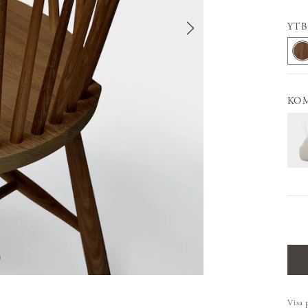
YT
KO
Visa 