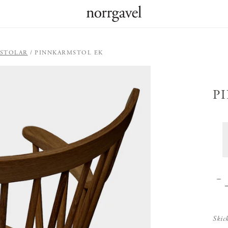
STOLAR
PINNKARMSTOL EK
P
Skic