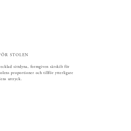
FÖR STOLEN
vecklad sittdyna, formgiven särskilt för
lens proportioner och tillför ytterligare
lens uttryck.