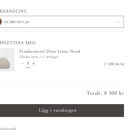
BEHANDLING
EK BRUNOLJA
MPLETTERA MED
Pinnkarmstol Dyna Linne Nord
Skickas inom 1-2 vardagar
Pris
1 100 kr
:
1 100 kr
/
st
Totalt
:
Pris
8 500 kr
:
8 500 kr
Lägg i varukorgen
prishistorik