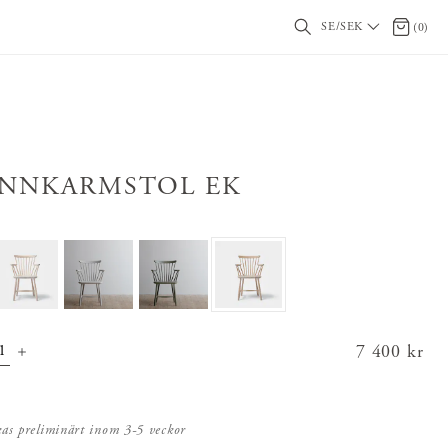
SE/SEK
0 artikl
(
0
)
INNKARMSTOL EK
Pris
7 400 kr
:
7 400 kr
kas preliminärt inom 3-5 veckor