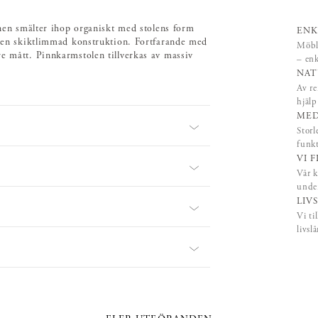
nnen smälter ihop organiskt med stolens form
ENK
av en skiktlimmad konstruktion. Fortfarande med
Möble
e mått. Pinnkarmstolen tillverkas av massiv
– enk
NAT
Av re
hjäl
MED
Storl
funk
VI 
Vår k
under
LIV
Vi ti
livsl