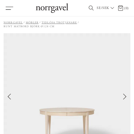
SE/SEK
0 artik
(
0
)
NORRGAVEL
MÖBLER
TIDLÖSA TROTJÄNARE
RUNT MATBORD BJÖRK Ø128 CM