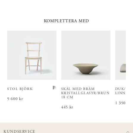
KOMPLETTERA MED
STOL BJÖRK
SKÅL MED BRÄM
DUK/UN
KRISTALLGLASYR/BRUN
LINNE 
18 CM
Pris
5 600 kr
:
5 600 kr
Pris
1 350 kr
:
1 3
Pris
445 kr
:
445 kr
KUNDSERVICE