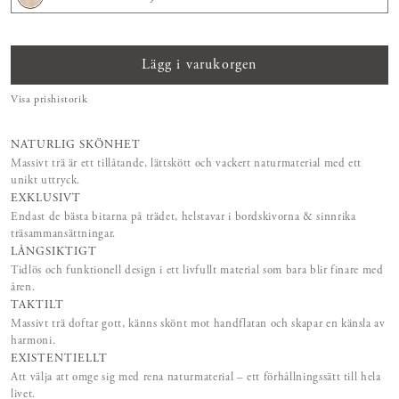
Lägg i varukorgen
Visa prishistorik
NATURLIG SKÖNHET
Massivt trä är ett tillåtande, lättskött och vackert naturmaterial med ett
unikt uttryck.
EXKLUSIVT
Endast de bästa bitarna på trädet, helstavar i bordskivorna & sinnrika
träsammansättningar.
LÅNGSIKTIGT
Tidlös och funktionell design i ett livfullt material som bara blir finare med
åren.
TAKTILT
Massivt trä doftar gott, känns skönt mot handflatan och skapar en känsla av
harmoni.
EXISTENTIELLT
Att välja att omge sig med rena naturmaterial – ett förhållningssätt till hela
livet.