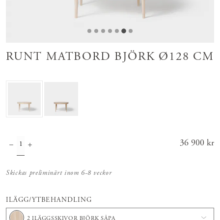
RUNT MATBORD BJÖRK Ø128 CM
Pris
36 900 kr
:
36 900 kr
Skickas preliminärt inom 6-8 veckor
ILÄGG/YTBEHANDLING
2 ILÄGGSSKIVOR BJÖRK SÅPA