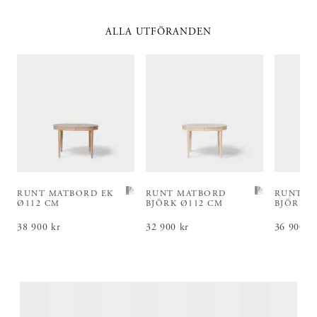
ALLA UTFÖRANDEN
RUNT MATBORD EK
RUNT MATBORD
RUNT M
Ø112 CM
BJÖRK Ø112 CM
BJÖRK Ø
Pris
38 900 kr
:
38 900 kr
Pris
32 900 kr
:
32 900 kr
Pris
36 900 k
:
36 