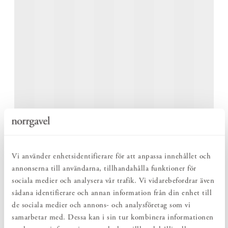
Vi använder enhetsidentifierare för att anpassa innehållet och
annonserna till användarna, tillhandahålla funktioner för
sociala medier och analysera vår trafik. Vi vidarebefordrar även
PLATS FÖR FLER NÄR BEHOVET UPPSTÅR
sådana identifierare och annan information från din enhet till
de sociala medier och annons- och analysföretag som vi
Runt matbord kan förlängas med upp till sex iläggsskivor och
samarbetar med. Dessa kan i sin tur kombinera informationen
anpassas efter olika situationer. Till vardags fungerar det som