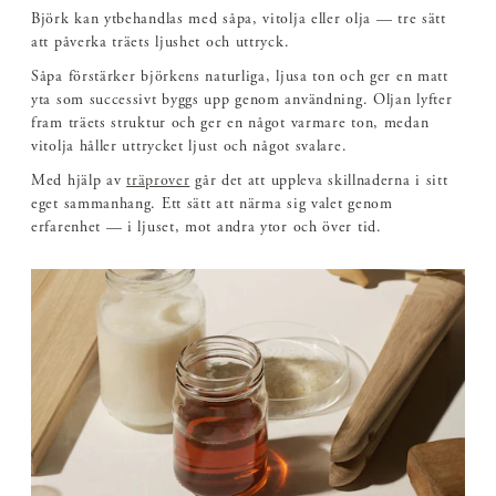
Björk kan ytbehandlas med såpa, vitolja eller olja — tre sätt
att påverka träets ljushet och uttryck.
Såpa förstärker björkens naturliga, ljusa ton och ger en matt
yta som successivt byggs upp genom användning. Oljan lyfter
fram träets struktur och ger en något varmare ton, medan
vitolja håller uttrycket ljust och något svalare.
Med hjälp av
träprover
går det att uppleva skillnaderna i sitt
eget sammanhang. Ett sätt att närma sig valet genom
erfarenhet — i ljuset, mot andra ytor och över tid.