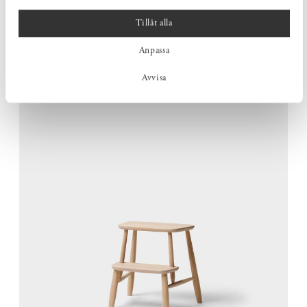
Ett urfräst handgrepp på sitsens undersida gör stegpallen enkel
att lyfta och flytta. Den genomtänkta konstruktionen ger
Tillåt alla
samtidigt en robust och välbalanserad möbel som står stadigt
Anpassa
när den används.
Avvisa