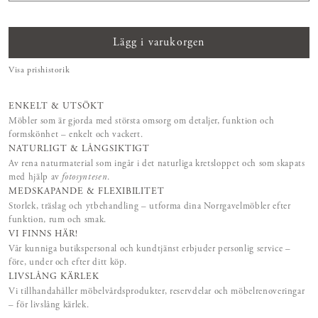
Lägg i varukorgen
Visa prishistorik
ENKELT & UTSÖKT
Möbler som är gjorda med största omsorg om detaljer, funktion och
formskönhet – enkelt och vackert.
NATURLIGT & LÅNGSIKTIGT
Av rena naturmaterial som ingår i det naturliga kretsloppet och som skapats
med hjälp av
fotosyntesen
.
MEDSKAPANDE & FLEXIBILITET
Storlek, träslag och ytbehandling – utforma dina Norrgavelmöbler efter
funktion, rum och smak.
VI FINNS HÄR!
Vår kunniga butikspersonal och kundtjänst erbjuder personlig service –
före, under och efter ditt köp.
LIVSLÅNG KÄRLEK
Vi tillhandahåller möbelvårdsprodukter, reservdelar och möbelrenoveringar
– för livslång kärlek.