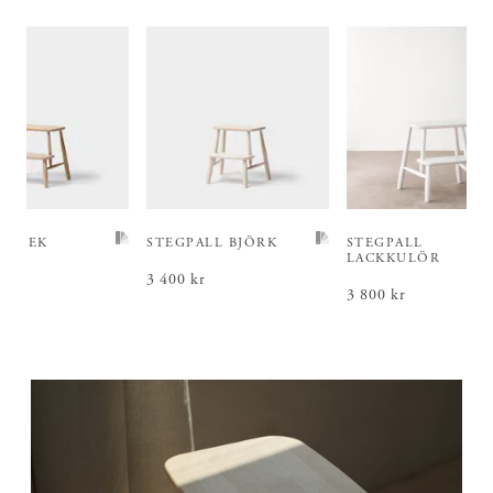
ALL EK
STEGPALL BJÖRK
STEGPALL
LACKKULÖR
r
200 kr
Pris
3 400 kr
:
3 400 kr
Pris
3 800 kr
:
3 800 kr