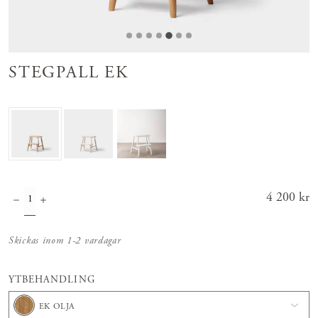
STEGPALL EK
Pris
4 200 kr
:
4 200 kr
Skickas inom 1-2 vardagar
YTBEHANDLING
EK OLJA