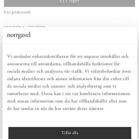
Ej i lager
Visa prishistorik
ENKELT & UTSÖKT
Hos oss hittar du ett kurerat sortiment av inredning som gör vardagslivet
både enkelt och vackert.
NATURLIGT & LÅNGSIKTIGT
Bruksföremål och inredningsdetaljer som genomgående är tillverkade av
Vi använder enhetsidentifierare för att anpassa innehållet och
hållbara naturmaterial.
annonserna till användarna, tillhandahålla funktioner för
HARMONISK HELHET
sociala medier och analysera vår trafik. Vi vidarebefordrar även
Inredningsdetaljer som kompletterar möblerna och skapar en harmonisk
helhetsupplevelse.
sådana identifierare och annan information från din enhet till
de sociala medier och annons- och analysföretag som vi
samarbetar med. Dessa kan i sin tur kombinera informationen
PRODUKTBESKRIVNING
med annan information som du har tillhandahållit eller som
de har samlat in när du har använt deras tjänster.
Karl 926-2017 är en nätt och lättplacerad bordslampa i pulverlackad
stål från svenska
Zlamp
. Passar fint in i olika miljöer, från gamla
patricervåningar till urbana lägenheter. Karl har på kort tid kommit
att bli en mycket omtyckt lampserie.
Tillåt alla