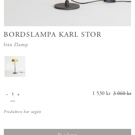
BORDSLAMPA KARL STOR
från Zlamp
Nuvarande pris
1 530 kr
3 060 kr
:
1 530 kr
Tidigare
pris
:
3 060 kr
Produkten har utgått