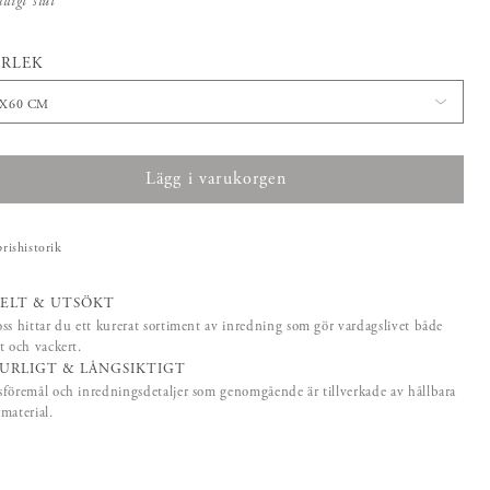
älligt slut
pris
:
1 300 kr
RLEK
0X60 CM
Lägg i varukorgen
prishistorik
ELT & UTSÖKT
ss hittar du ett kurerat sortiment av inredning som gör vardagslivet både
t och vackert.
URLIGT & LÅNGSIKTIGT
föremål och inredningsdetaljer som genomgående är tillverkade av hållbara
material.