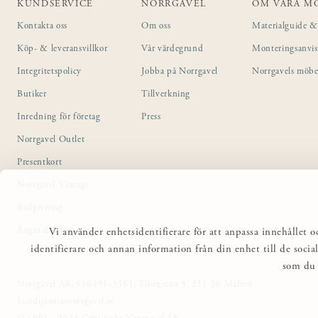
KUNDSERVICE
NORRGAVEL
OM VÅRA M
Kontakta oss
Om oss
Materialguide & 
Köp- & leveransvillkor
Vår värdegrund
Monteringsanvi
Integritetspolicy
Jobba på Norrgavel
Norrgavels möbe
Butiker
Tillverkning
Inredning för företag
Press
Norrgavel Outlet
Presentkort
Norrgavel Vintage
Rådgivning
Ångra ditt köp
Vi använder enhetsidentifierare för att anpassa innehållet o
identifierare och annan information från din enhet till de so
som du 
Norrgavel AB, 556491-3381, Elbegatan 3, 211 20 Malmö
kundtjanst@norrgavel.se