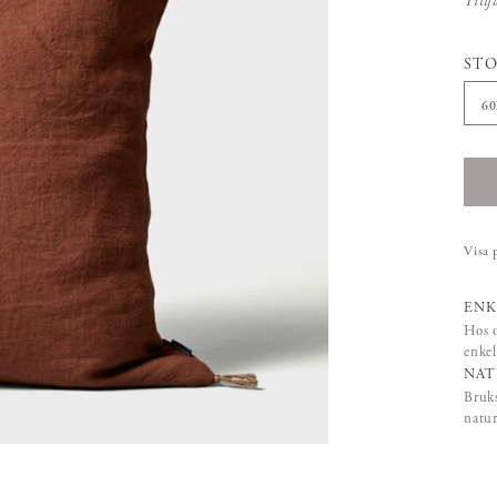
Tillf
STO
6
Visa 
ENK
Hos o
enkel
NAT
Bruks
natur