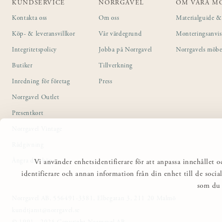
KUNDSERVICE
NORRGAVEL
OM VÅRA M
Kontakta oss
Om oss
Materialguide & 
Köp- & leveransvillkor
Vår värdegrund
Monteringsanvi
Integritetspolicy
Jobba på Norrgavel
Norrgavels möbe
Butiker
Tillverkning
Inredning för företag
Press
Norrgavel Outlet
Presentkort
Norrgavel Vintage
Rådgivning
Ångra ditt köp
Vi använder enhetsidentifierare för att anpassa innehållet o
identifierare och annan information från din enhet till de so
som du 
Norrgavel AB, 556491-3381, Elbegatan 3, 211 20 Malmö
kundtjanst@norrgavel.se