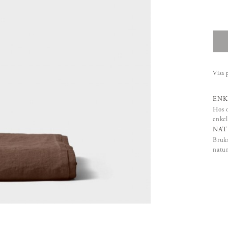
Visa 
ENK
Hos o
enkel
NAT
Bruks
natur