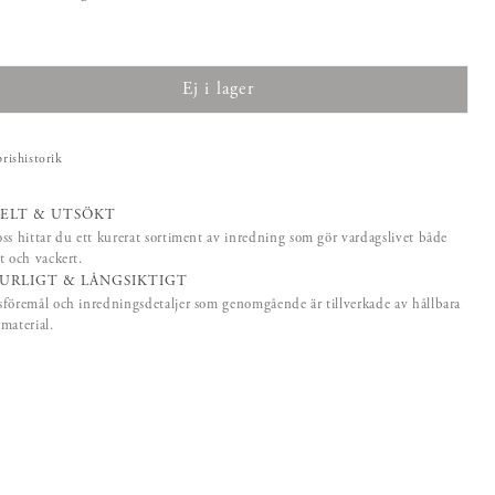
e pris
:
1 295 kr
Ej i lager
prishistorik
ELT & UTSÖKT
ss hittar du ett kurerat sortiment av inredning som gör vardagslivet både
t och vackert.
URLIGT & LÅNGSIKTIGT
föremål och inredningsdetaljer som genomgående är tillverkade av hållbara
material.