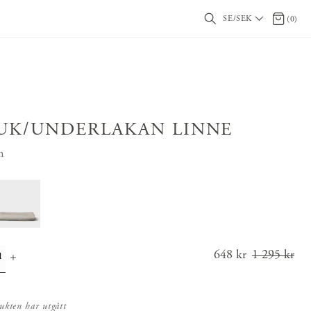
SE/SEK
0 artikl
(
0
)
UK/UNDERLAKAN LINNE
n
Nuvarande
648 kr
1 295 kr
pris
:
648 kr
Tidigar
ukten har utgått