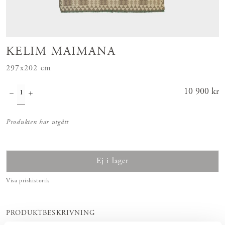
KELIM MAIMANA
297x202 cm
Pris
10 900 kr
:
10 900 kr
Produkten har utgått
Ej i lager
Visa prishistorik
PRODUKTBESKRIVNING