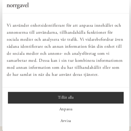
Mönstrad kelimmatta i 100% ull. Tillverkad i Maïmana-regionen i
nordvästra Afghanistan. Designen och mönstret är typisk för
regionen och det turkmenska folket som lever där.
Mattan är unik i mått och utseende. Det finns ett exemplar av varje
Vi använder enhetsidentifierare för att anpassa innehållet och
matta.
annonserna till användarna, tillhandahålla funktioner för
sociala medier och analysera vår trafik. Vi vidarebefordrar även
Vår leverantör, franska ADA Kilims, är ansluten till organisationen
sådana identifierare och annan information från din enhet till
Step. Step arbetar för att motverka barnarbete, säkerställa att
vävarna har rättvisa löner, att inköpen görs på goda villkor samt att
de sociala medier och annons- och analysföretag som vi
tillverkningen sker på bästa ekologiskt möjliga sätt.
samarbetar med. Dessa kan i sin tur kombinera informationen
Mer information om Step hittar du
här
.
med annan information som du har tillhandahållit eller som
de har samlat in när du har använt deras tjänster.
PRODUKTINFORMATION
Tillåt alla
SKÖTSEL
Anpassa
Avvisa