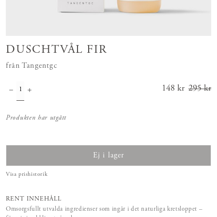
DUSCHTVÅL FIR
från Tangentgc
Nuvarande
148 kr
295 kr
pris
:
148 kr
Tidigar
Produkten har utgått
e pris
:
295 kr
Ej i lager
Visa prishistorik
RENT INNEHÅLL
Omsorgsfullt utvalda ingredienser som ingår i det naturliga kretsloppet –