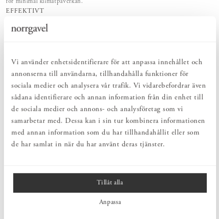
för minimal klimatpåverkan.
EFFEKTIVT
Rengör, vårdar och underhåller på bästa tänkbara sätt – naturlig vård med
rent samvete.
SKONSAMT
Behagligt och skonsamt med naturens egen kraft. För en hälsosam och
hållbar vardag.
Vi använder enhetsidentifierare för att anpassa innehållet och
annonserna till användarna, tillhandahålla funktioner för
sociala medier och analysera vår trafik. Vi vidarebefordrar även
PRODUKTBESKRIVNING
sådana identifierare och annan information från din enhet till
Tangentgc duschtvål i doften Fir innehåller en mild kokostensid
de sociala medier och annons- och analysföretag som vi
som lyfter smuts och olja från huden utan att göra den torr.
samarbetar med. Dessa kan i sin tur kombinera informationen
Mjölksyra, AHA, bidrar till återbildningen av hudceller vilket
med annan information som du har tillhandahållit eller som
minskar färgförändringar och ålderstecken. E-vitamin och glycerin,
de har samlat in när du har använt deras tjänster.
som förekommer naturligt i huden, återfuktar och skyddar mot
torrhet.
Säljs enbart online
Tillåt alla
Anpassa
PRODUKTINFORMATION