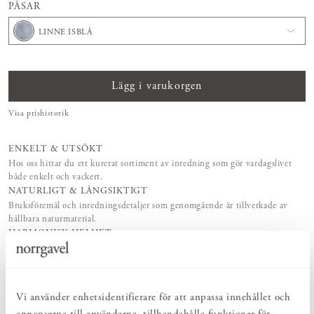
PÅSAR
LINNE ISBLÅ
Lägg i varukorgen
Visa prishistorik
ENKELT & UTSÖKT
Hos oss hittar du ett kurerat sortiment av inredning som gör vardagslivet
både enkelt och vackert.
NATURLIGT & LÅNGSIKTIGT
Bruksföremål och inredningsdetaljer som genomgående är tillverkade av
hållbara naturmaterial.
HARMONISK HELHET
Inredningsdetaljer som kompletterar möblerna och skapar en harmonisk
helhetsupplevelse.
Vi använder enhetsidentifierare för att anpassa innehållet och
PRODUKTBESKRIVNING