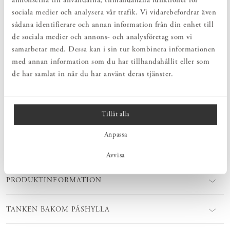
annonserna till användarna, tillhandahålla funktioner för
Påshylla är en riktig Norrgavelklassiker med sin tidlösa och
sociala medier och analysera vår trafik. Vi vidarebefordrar även
avskalade design. Rymlig och samtidigt lättplacerad, eftersom den
sådana identifierare och annan information från din enhet till
tar så lite plats i anspråk. En praktisk förvaringshylla som skapar
de sociala medier och annons- och analysföretag som vi
ordning bland sakerna. Extra fint att kombinera med andra möbler
samarbetar med. Dessa kan i sin tur kombinera informationen
i samma träslag och ytbehandling för att skapa en röd tråd i
rummet.
med annan information som du har tillhandahållit eller som
de har samlat in när du har använt deras tjänster.
Observera att färgerna på träslag samt textilier på 3D-renderingarna
kan skilja lite från verkligheten. Se gärna övriga bilder på Påshylla
samt
Påse till Påshylla
för att få en tydligare bild av hur färgerna ser
ut.
Tillåt alla
Anpassa
MÅTT
Avvisa
PRODUKTINFORMATION
TANKEN BAKOM PÅSHYLLA