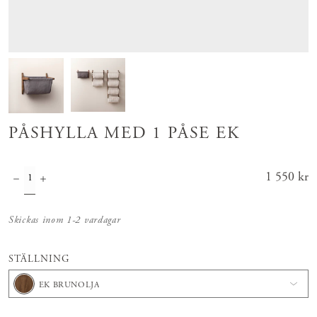
PÅSHYLLA MED 1 PÅSE EK
Pris
1 550 kr
:
1 550 kr
Skickas inom 1-2 vardagar
STÄLLNING
EK BRUNOLJA