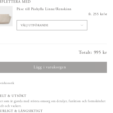
MPLETTERA MED
Påse till Påshylla Linne/Renskinn
fr.
Pris
255 kr
:
255 kr
/
st
VÄLJ UTFÖRANDE
Totalt
:
Pris
995 kr
:
995 kr
Lägg i varukorgen
prishistorik
ELT & UTSÖKT
r som är gjorda med största omsorg om detaljer, funktion och formskönhet
elt och vackert.
URLIGT & LÅNGSIKTIGT