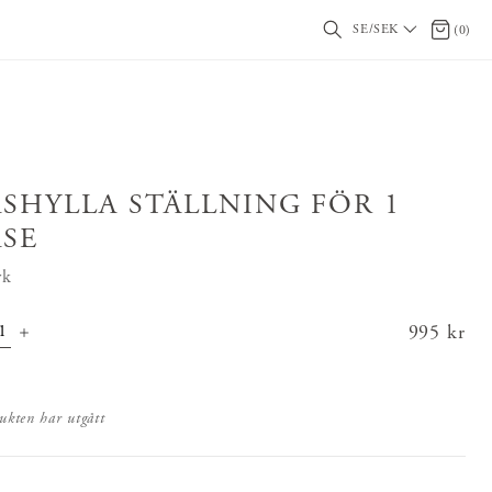
SE/SEK
0 artikl
(
0
)
ÅSHYLLA STÄLLNING FÖR 1
ÅSE
rk
Pris
995 kr
:
995 kr
ukten har utgått