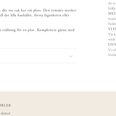
Av re
hjäl
lla där var sak har sin plats. Den rymmer mycket
MED
l det lilla hushållet, första lägenheten eller
Storl
funk
VI 
n ställning för en påse. Komplettera gärna med
Vår k
under
LIV
Vi ti
livsl
ÖBLER
skötsel