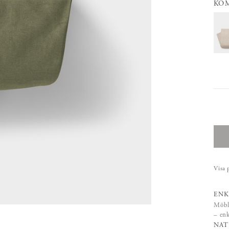
KO
Visa 
ENK
Möble
– enk
NAT