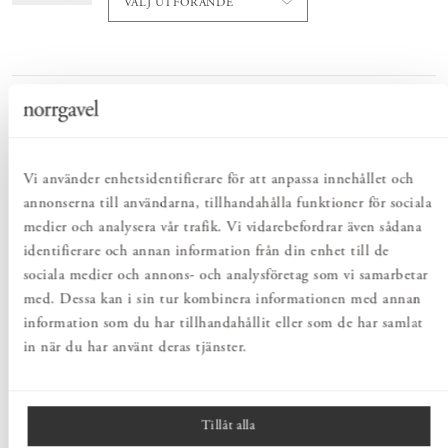
VÄLJ UTFÖRANDE
Totalt
:
Pris
1 595 kr
:
1 595 kr
Lägg i varukorgen
Vi använder enhetsidentifierare för att anpassa innehållet och
annonserna till användarna, tillhandahålla funktioner för sociala
medier och analysera vår trafik. Vi vidarebefordrar även sådana
identifierare och annan information från din enhet till de
PRODUKTBESKRIVNING
sociala medier och annons- och analysföretag som vi samarbetar
Påshyllan är en riktig Norrgavelklassiker. En praktisk
med. Dessa kan i sin tur kombinera informationen med annan
förvaringshylla där var sak har sin plats. Den rymmer mycket men
information som du har tillhandahållit eller som de har samlat
är lättplacerad eftersom den tar så liten plats. En perfekt gåva till
det lilla hushållet, första lägenheten eller barnrummet.
in när du har använt deras tjänster.
Denna produkt inkluderar 2st gavlar och 4st rundstavar som skapar
ställning för två påsar. Komplettera gärna med
påsar
(dessa ingår
inte till ställningen).
Tillåt alla