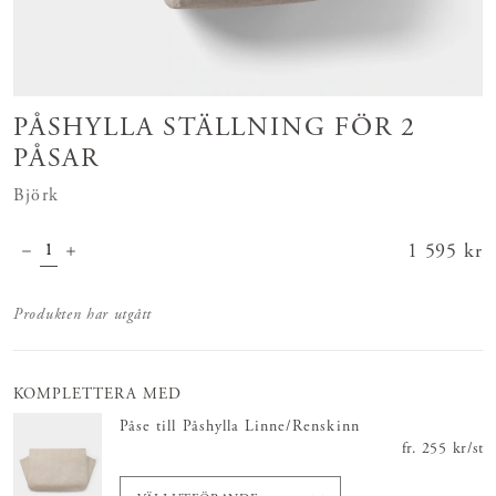
PÅSHYLLA STÄLLNING FÖR 2
PÅSAR
Björk
Pris
1 595 kr
:
1 595 kr
Produkten har utgått
KOMPLETTERA MED
Påse till Påshylla Linne/Renskinn
fr.
Pris
255 kr
:
255 
/
st