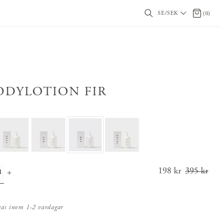
SE/SEK
0 artikl
(
0
)
ODYLOTION FIR
Nuvarande
198 kr
395 kr
pris
:
198 kr
Tidiga
kas inom 1-2 vardagar
re pris
: