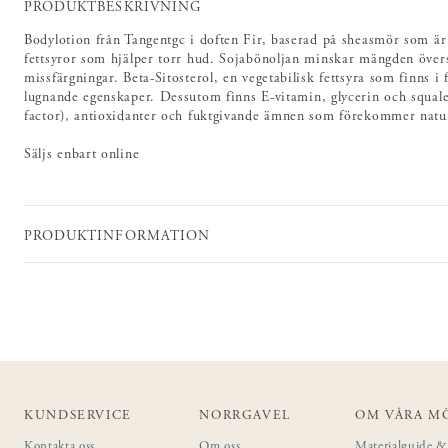
PRODUKTBESKRIVNING
Bodylotion från Tangentgc i doften Fir, baserad på sheasmör som är
fettsyror som hjälper torr hud. Sojabönoljan minskar mängden övers
missfärgningar. Beta-Sitosterol, en vegetabilisk fettsyra som finns i
lugnande egenskaper. Dessutom finns E-vitamin, glycerin och squa
factor), antioxidanter och fuktgivande ämnen som förekommer naturl
Säljs enbart online
PRODUKTINFORMATION
KUNDSERVICE
NORRGAVEL
OM VÅRA M
Kontakta oss
Om oss
Materialguide & 