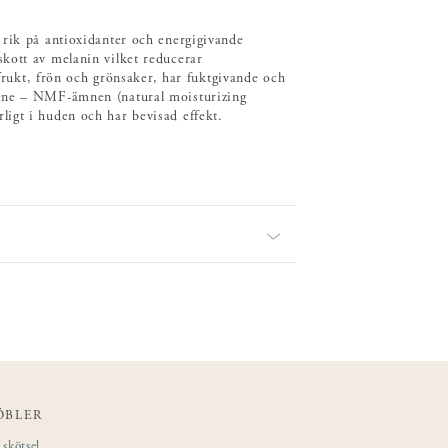
 rik på antioxidanter och energigivande
kott av melanin vilket reducerar
 frukt, frön och grönsaker, har fuktgivande och
lene – NMF-ämnen (natural moisturizing
igt i huden och har bevisad effekt.
ÖBLER
skötsel