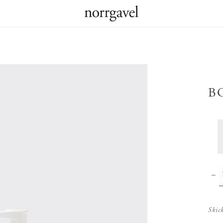
B
Skic