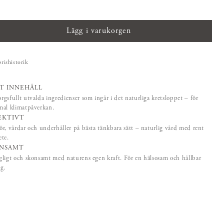
395 kr
Lägg i varukorgen
prishistorik
T INNEHÅLL
gsfullt utvalda ingredienser som ingår i det naturliga kretsloppet – för
mal klimatpåverkan.
EKTIVT
r, vårdar och underhåller på bästa tänkbara sätt – naturlig vård med rent
te.
NSAMT
ligt och skonsamt med naturens egen kraft. För en hälsosam och hållbar
g.