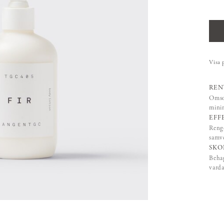
Visa 
REN
Omsor
mini
EFF
Rengö
samve
SKO
Behag
varda