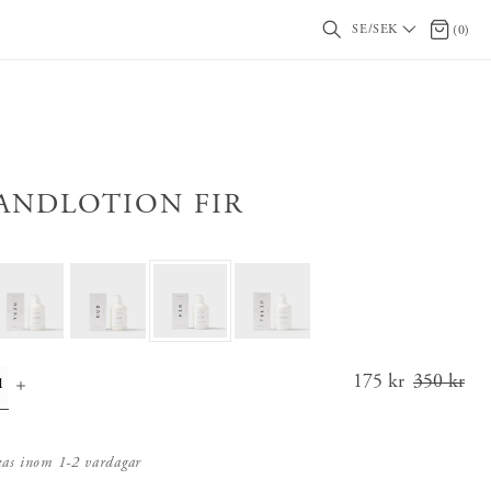
SE/SEK
0 artikl
(
0
)
ANDLOTION FIR
Nuvarande
175 kr
350 kr
pris
:
175 kr
Tidiga
kas inom 1-2 vardagar
re pris
: