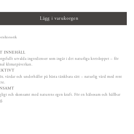
350 kr
Lägg i varukorgen
prishistorik
T INNEHÅLL
gsfullt utvalda ingredienser som ingår i det naturliga kretsloppet – för
mal klimatpåverkan.
EKTIVT
r, vårdar och underhåller på bästa tänkbara sätt – naturlig vård med rent
te.
NSAMT
ligt och skonsamt med naturens egen kraft. För en hälsosam och hållbar
g.