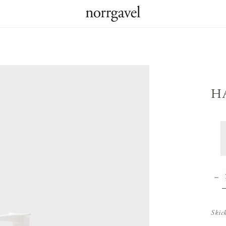
H
Skic