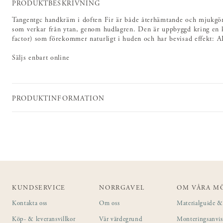
PRODUKTBESKRIVNING
Tangentgc handkräm i doften Fir är både återhämtande och mjukgör
som verkar från ytan, genom hudlagren. Den är uppbyggd kring en
factor) som förekommer naturligt i huden och har bevisad effekt: A
Säljs enbart online
PRODUKTINFORMATION
KUNDSERVICE
NORRGAVEL
OM VÅRA M
Kontakta oss
Om oss
Materialguide & 
Köp- & leveransvillkor
Vår värdegrund
Monteringsanvi