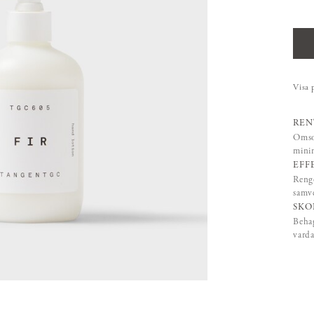
Visa 
REN
Omsor
mini
EFF
Rengö
samve
SKO
Behag
varda