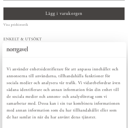
Lägg i varukorgen
Visa prishistorik
ENKELT & UTSÖKT
Hos oss hittar du ett kurerat sortiment av inredning som gör vardagslivet
både enkelt och vackert.
NATURLIGT & LÅNGSIKTIGT
Bruksföremål och inredningsdetaljer som genomgående är tillverkade av
hållbara naturmaterial.
Vi använder enhetsidentifierare för att anpassa innehållet och
annonserna till användarna, tillhandahålla funktioner för
sociala medier och analysera vår trafik. Vi vidarebefordrar även
PRODUKTBESKRIVNING
sådana identifierare och annan information från din enhet till
Textildesignern Karin Carlander är formgivaren bakom dessa vackra
de sociala medier och annons- och analysföretag som vi
och tidlöst designade textilier, som är hållbart producerade inom
samarbetar med. Dessa kan i sin tur kombinera informationen
Europa. Tillverkade i 100% lin och vävda i gammal nordisk
med annan information som du har tillhandahållit eller som
vävteknik som framhäver variationer i textilens struktur och med
de har samlat in när du har använt deras tjänster.
sparade råa stadkanter. Små detaljer som stolt lyfter fram
hantverket bakom. Kökshandduken- eller servetten är en både