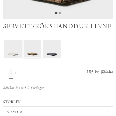
SERVETT/KÖKSHANDDUK LINNE
Nuvarande
185 kr
370 kr
pris
:
185 kr
Tidigar
Skickas inom 1-2 vardagar
e pris
:
370 kr
STORLEK
50X50 CM