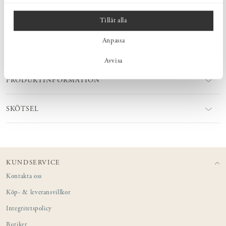
praktisk och vacker inredningsdetalj i köket – kan användas till
disken, händerna eller svepas runt ett nybakat bröd.
Naturmaterialet lin är idealiskt för kökshanddukar och servetter.
Tillåt alla
Linfibern absorberar vatten mycket bättre än bomullsfibern, torkar
snabbare och är naturligt smutsavvisande och antibakteriell.
Anpassa
Avvisa
PRODUKTINFORMATION
SKÖTSEL
KUNDSERVICE
Kontakta oss
Köp- & leveransvillkor
Integritetspolicy
Butiker