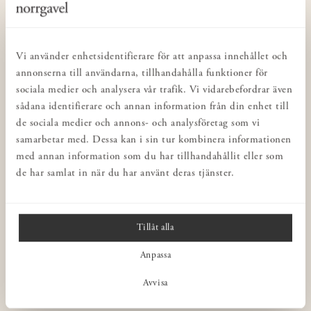
KUNDSERVICE
Kontakta oss
Köp- & leveransvillkor
Vi använder enhetsidentifierare för att anpassa innehållet och
Integritetspolicy
annonserna till användarna, tillhandahålla funktioner för
sociala medier och analysera vår trafik. Vi vidarebefordrar även
Butiker
sådana identifierare och annan information från din enhet till
Inredning för företag
de sociala medier och annons- och analysföretag som vi
Norrgavel Outlet
samarbetar med. Dessa kan i sin tur kombinera informationen
med annan information som du har tillhandahållit eller som
Presentkort
de har samlat in när du har använt deras tjänster.
Norrgavel Vintage
Rådgivning
Ångra ditt köp
Tillåt alla
Anpassa
NORRGAVEL
Avvisa
OM VÅRA MÖBLER