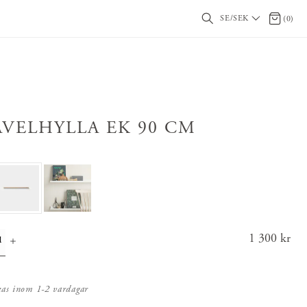
SE/SEK
0 artikl
(
0
)
AVELHYLLA EK 90 CM
Pris
1 300 kr
:
1 300 k
r
kas inom 1-2 vardagar