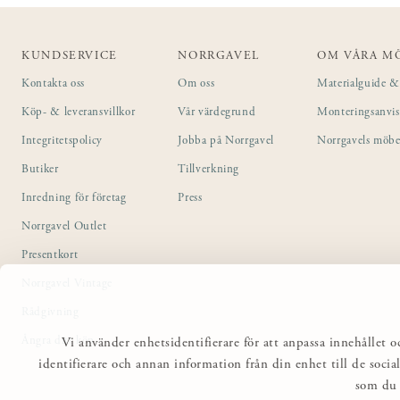
KUNDSERVICE
NORRGAVEL
OM VÅRA M
Kontakta oss
Om oss
Materialguide & 
Köp- & leveransvillkor
Vår värdegrund
Monteringsanvi
Integritetspolicy
Jobba på Norrgavel
Norrgavels möbe
Butiker
Tillverkning
Inredning för företag
Press
Norrgavel Outlet
Presentkort
Norrgavel Vintage
Rådgivning
Ångra ditt köp
Vi använder enhetsidentifierare för att anpassa innehållet o
identifierare och annan information från din enhet till de so
som du 