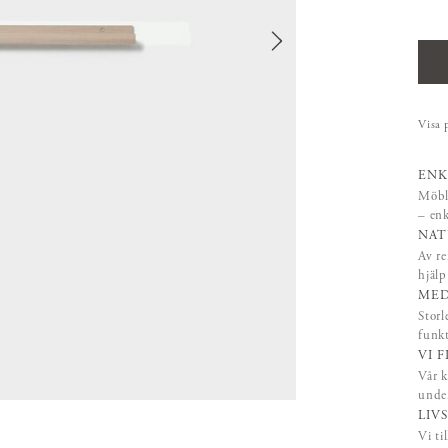
Visa 
ENK
Möble
– enk
NAT
Av re
hjäl
MED
Storl
funk
VI 
Vår k
under
LIV
Vi ti