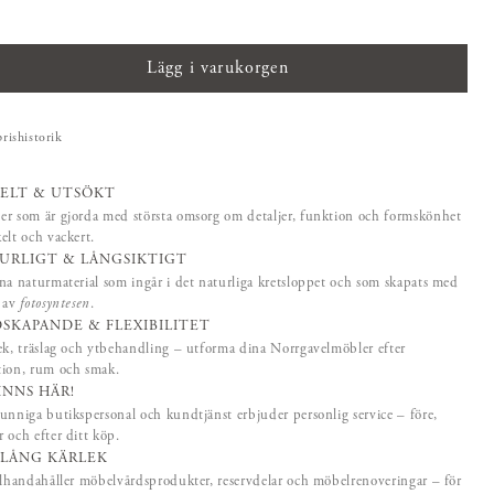
Lägg i varukorgen
prishistorik
ELT & UTSÖKT
r som är gjorda med största omsorg om detaljer, funktion och formskönhet
elt och vackert.
URLIGT & LÅNGSIKTIGT
na naturmaterial som ingår i det naturliga kretsloppet och som skapats med
p av
fotosyntesen
.
SKAPANDE & FLEXIBILITET
ek, träslag och ytbehandling – utforma dina Norrgavelmöbler efter
tion, rum och smak.
FINNS HÄR!
unniga butikspersonal och kundtjänst erbjuder personlig service – före,
 och efter ditt köp.
SLÅNG KÄRLEK
llhandahåller möbelvårdsprodukter, reservdelar och möbelrenoveringar – för