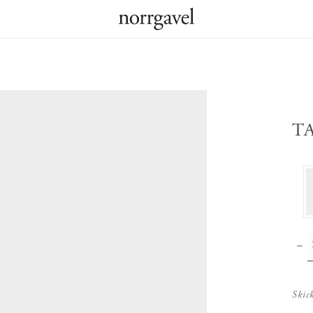
T
Skic