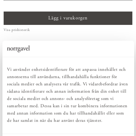
Lägg i varukorgen
Visa prishistorik
ENKELT & UTSÖKT
Hos oss hittar du ett kurerat sortiment av inredning som gör vardagslivet
både enkelt och vackert.
NATURLIGT & LÅNGSIKTIGT
Vi använder enhetsidentifierare för att anpassa innehållet och
Bruksföremål och inredningsdetaljer som genomgående är tillverkade av
hållbara naturmaterial.
annonserna till användarna, tillhandahålla funktioner för
sociala medier och analysera vår trafik. Vi vidarebefordrar även
sådana identifierare och annan information från din enhet till
PRODUKTBESKRIVNING
de sociala medier och annons- och analysföretag som vi
samarbetar med. Dessa kan i sin tur kombinera informationen
På Tavelhylla finns plats för foton, målningar, inramade teckningar
eller vackra böcker. En yta som inbjuder till omväxling. Byt ordning
med annan information som du har tillhandahållit eller som
bland bilderna eller byt ut några foton – och vips har du fått till en
de har samlat in när du har använt deras tjänster.
enkel förändring som gör stor skillnad i rummet. Tavelhyllan finns i
olika längder och träslag. En liten detalj i inredningen som bidrar
med mycket stämning och personlighet.