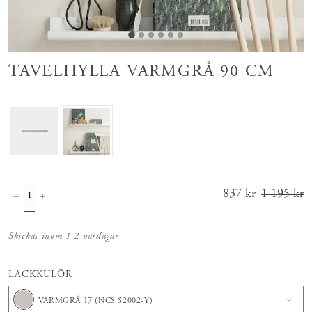
TAVELHYLLA VARMGRÅ 90 CM
Nuvarande pris
837 kr
1 195 kr
:
837 kr
Tidigare
pris
:
1 195 kr
Skickas inom 1-2 vardagar
LACKKULÖR
VARMGRÅ 17 (NCS S2002-Y)