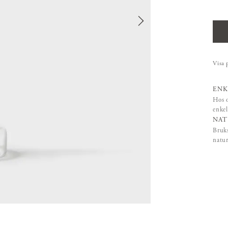
Visa 
ENK
Hos o
enkel
NAT
Bruks
natur