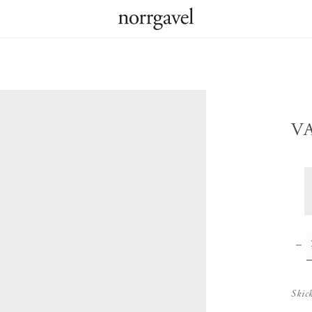
V
Skic