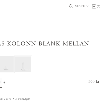
SE/SEK
0 artikl
(
0
)
AS KOLONN BLANK MELLAN
Pris
365 kr
:
365 k
r
kas inom 1-2 vardagar