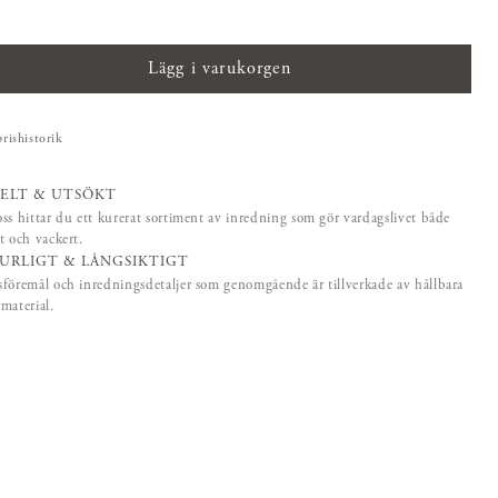
Lägg i varukorgen
prishistorik
ELT & UTSÖKT
ss hittar du ett kurerat sortiment av inredning som gör vardagslivet både
t och vackert.
URLIGT & LÅNGSIKTIGT
föremål och inredningsdetaljer som genomgående är tillverkade av hållbara
material.