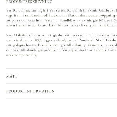
PRODUKTBESKRIVNING
Vas Kolonn mellan ingår i Vas-serien Kolonn från Skrufs Glasbruk,
togs fram i samband med Stockholms Nationalmuseums nyöppning ok
att passa de flesta hem. Vasen är handblåst av Skrufs glasblåsare i S
vasen finns i tre olika storlekar för att passa olika typer av buketter 
Skruf Glasbruk är en svensk glasbrukstillverkare med en rik histori
som etablerades 1897, ligger i Skruf, en by i Småland. Skruf Glasbr
sitt gedigna hantverkskunnande i glastillverkning. Genom att använd
estetiskt tilltalande glasprodukter. Varje glasobjekt är handblåst av 
unik och personlig.
MÅTT
PRODUKTINFORMATION