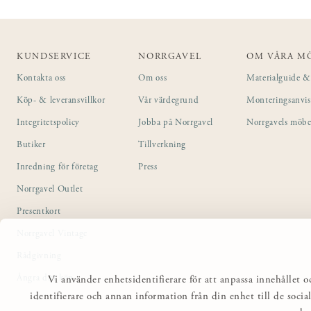
KUNDSERVICE
NORRGAVEL
OM VÅRA M
Kontakta oss
Om oss
Materialguide & 
Köp- & leveransvillkor
Vår värdegrund
Monteringsanvi
Integritetspolicy
Jobba på Norrgavel
Norrgavels möbe
Butiker
Tillverkning
Inredning för företag
Press
Norrgavel Outlet
Presentkort
Norrgavel Vintage
Rådgivning
Ångra ditt köp
Vi använder enhetsidentifierare för att anpassa innehållet o
identifierare och annan information från din enhet till de so