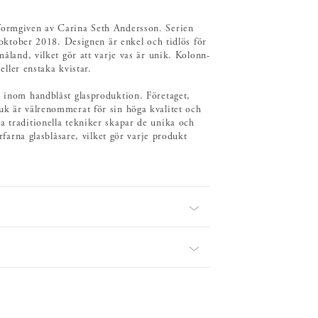
 formgiven av Carina Seth Andersson. Serien
tober 2018. Designen är enkel och tidlös för
måland, vilket gör att varje vas är unik. Kolonn-
eller enstaka kvistar.
a inom handblåst glasproduktion. Företaget,
uk är välrenommerat för sin höga kvalitet och
a traditionella tekniker skapar de unika och
erfarna glasblåsare, vilket gör varje produkt