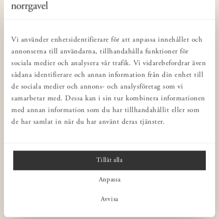
KUNDSERVICE
Kontakta oss
Köp- & leveransvillkor
Vi använder enhetsidentifierare för att anpassa innehållet och
Integritetspolicy
annonserna till användarna, tillhandahålla funktioner för
sociala medier och analysera vår trafik. Vi vidarebefordrar även
Butiker
sådana identifierare och annan information från din enhet till
Inredning för företag
de sociala medier och annons- och analysföretag som vi
Norrgavel Outlet
samarbetar med. Dessa kan i sin tur kombinera informationen
med annan information som du har tillhandahållit eller som
Presentkort
de har samlat in när du har använt deras tjänster.
Norrgavel Vintage
Rådgivning
Ångra ditt köp
Tillåt alla
Anpassa
NORRGAVEL
Avvisa
OM VÅRA MÖBLER