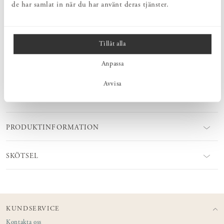
enkelt tvättas i maskin.
de har samlat in när du har använt deras tjänster.
SUITE702 grundades av Shirley Muijrers och Olaf Arkauer år
2018. Shirley är textildesigner med en passion för färg och en djup
kunskap om textilier och material. Olaf har en bakgrund inom
Tillåt alla
surfkulturen. Tillsammans kombinerar de sina erfarenheter för att
göra innovation, färg och lyx tillgängligt för en bredare publik.
Anpassa
Avvisa
MÅTT
PRODUKTINFORMATION
SKÖTSEL
KUNDSERVICE
Kontakta oss