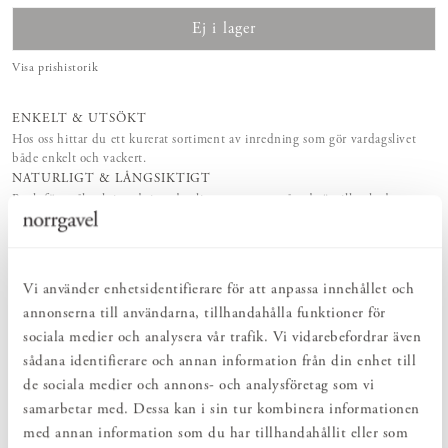
Ej i lager
Visa prishistorik
ENKELT & UTSÖKT
Hos oss hittar du ett kurerat sortiment av inredning som gör vardagslivet
både enkelt och vackert.
NATURLIGT & LÅNGSIKTIGT
Bruksföremål och inredningsdetaljer som genomgående är tillverkade av
hållbara naturmaterial.
PRODUKTBESKRIVNING
Vi använder enhetsidentifierare för att anpassa innehållet och
annonserna till användarna, tillhandahålla funktioner för
De aromatiska ögonkuddarna i ekologisk percale-bomull är fyllda
sociala medier och analysera vår trafik. Vi vidarebefordrar även
med en blandning av linfrö och lavendel. Placera den välfyllda och
väldoftande kudden över ögonen för en stunds avkoppling.
sådana identifierare och annan information från din enhet till
Ögonkudden kan också läggas i linneskåpet eller på kudden för att
de sociala medier och annons- och analysföretag som vi
sprida en mild och frisk doft. Det finns väl inget bättre än
samarbetar med. Dessa kan i sin tur kombinera informationen
nytvättade och väldoftande sängkläder. Överdragen till
ögonkuddarna finns i flera olika färger i percale-bomull och kan
med annan information som du har tillhandahållit eller som