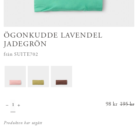
ÖGONKUDDE LAVENDEL
JADEGRÖN
från SUITE702
Nuvarande
98 kr
195 kr
pris
:
98 kr
Tidigar
Produkten har utgått
e pris
:
195 kr