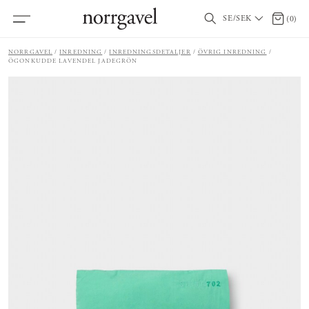
SE/SEK
0 artik
(
0
)
NORRGAVEL
INREDNING
INREDNINGSDETALJER
ÖVRIG INREDNING
ÖGONKUDDE LAVENDEL JADEGRÖN