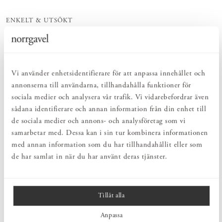
ENKELT & UTSÖKT
Hos Norrgavel hittar du ett kurerat sortiment av inredning som gör
vardagslivet både enkelt och vackert.
UTVALDA BUTIKER & ONLINE
Den här produkten finns tillgänglig hos utvalda Norrgavelbutiker &
online.
Vi använder enhetsidentifierare för att anpassa innehållet och
MONTERINGSTJÄNST
annonserna till användarna, tillhandahålla funktioner för
Önskar du att få hjälp med upphängning?
Klicka här
sociala medier och analysera vår trafik. Vi vidarebefordrar även
sådana identifierare och annan information från din enhet till
de sociala medier och annons- och analysföretag som vi
PRODUKTBESKRIVNING
samarbetar med. Dessa kan i sin tur kombinera informationen
Pendel Alma w171 är formgiven av arkitektduon Tham & Videgård
med annan information som du har tillhandahållit eller som
för Wästberg. Denna eleganta lampa har en tunn och cirkulär
de har samlat in när du har använt deras tjänster.
design, inspirerad av havets vågor och sinusvågen. Det vågformade
mönstret skapar ett mjukt, behagligt ljus och ett vackert skuggspel.
Tillåt alla
MÅTT
Anpassa