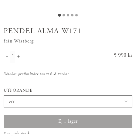
PENDEL ALMA W171
från Wästberg
Pris
5 990 kr
:
5 990 kr
Skickas preliminärt inom 6-8 veckor
UTFÖRANDE
VIT
Ej i lager
Visa prishistorik