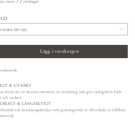
kas inom 1-2 vardagar
NGD
JUSGRÅ (99 CM)
Lägg i varukorgen
prishistorik
ELT & UTSÖKT
ss hittar du ett kurerat sortiment av inredning som gör vardagslivet både
t och vackert.
URLIGT & LÅNGSIKTIGT
föremål och inredningsdetaljer som genomgående är tillverkade av hållbara
material.