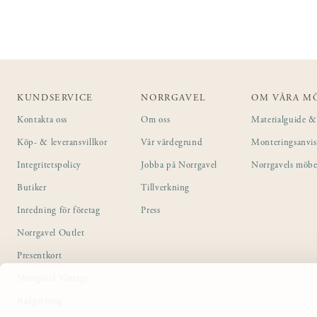
KUNDSERVICE
NORRGAVEL
OM VÅRA M
Kontakta oss
Om oss
Materialguide & 
Köp- & leveransvillkor
Vår värdegrund
Monteringsanvi
Integritetspolicy
Jobba på Norrgavel
Norrgavels möbe
Butiker
Tillverkning
Inredning för företag
Press
Norrgavel Outlet
Presentkort
Norrgavel Vintage
Rådgivning