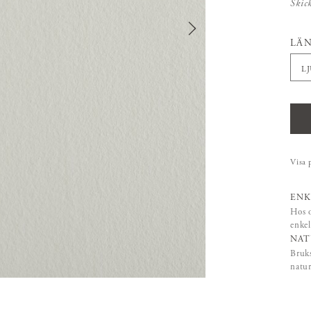
Skic
LÄ
L
Visa 
ENK
Hos o
enkel
NAT
Bruks
natur