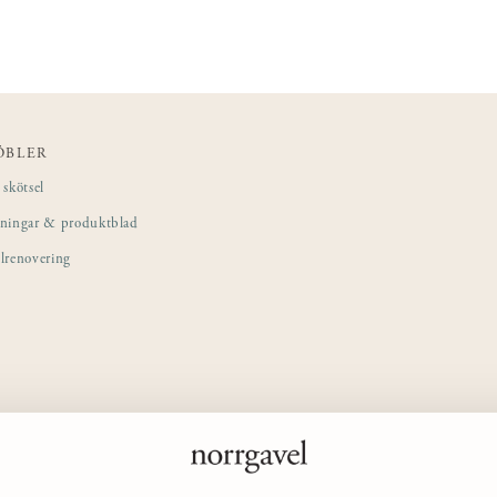
ÖBLER
skötsel
sningar & produktblad
lrenovering