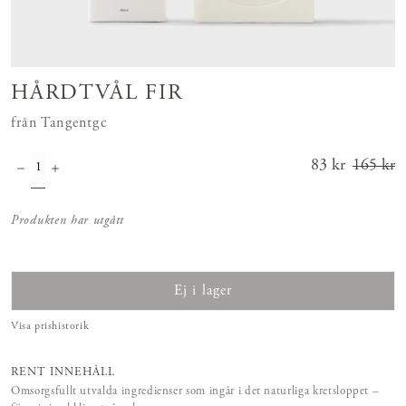
HÅRDTVÅL FIR
från Tangentgc
Nuvarande
83 kr
165 kr
pris
:
83 kr
Tidigar
Produkten har utgått
e pris
:
165 kr
Ej i lager
Visa prishistorik
RENT INNEHÅLL
Omsorgsfullt utvalda ingredienser som ingår i det naturliga kretsloppet –