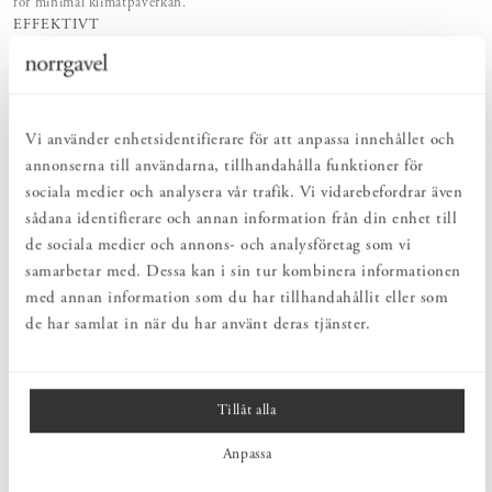
för minimal klimatpåverkan.
EFFEKTIVT
Rengör, vårdar och underhåller på bästa tänkbara sätt – naturlig vård med
rent samvete.
SKONSAMT
Behagligt och skonsamt med naturens egen kraft. För en hälsosam och
hållbar vardag.
Vi använder enhetsidentifierare för att anpassa innehållet och
annonserna till användarna, tillhandahålla funktioner för
sociala medier och analysera vår trafik. Vi vidarebefordrar även
PRODUKTBESKRIVNING
sådana identifierare och annan information från din enhet till
Hårdtvål i doften Fir från Tangentgc. Tangentgcs hårda tvålar är
de sociala medier och annons- och analysföretag som vi
tillverkade av kokosolja och berikade med fuktgivande glycerin, en
samarbetar med. Dessa kan i sin tur kombinera informationen
naturlig komponent som återfuktar, revitaliserar och skyddar mot
med annan information som du har tillhandahållit eller som
torrhet. Dessa fasta tvålar är idealiska för resor och har även
de har samlat in när du har använt deras tjänster.
minimal miljöpåverkan eftersom de är kompakta och kräver
minimalt med förpackningsmaterial.
Säljs enbart online
Tillåt alla
Anpassa
PRODUKTINFORMATION